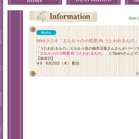
New
|
Webラジオ「エルルゥの小部屋 IN うたわれるもの
『うたわれるもの』エルルゥ役の柚木涼香さんさんがパーソナ
「エルルゥの小部屋 IN うたわれるもの」
にSuaraさんと
【放送日】
＃6 6月25日（木） 配信
公