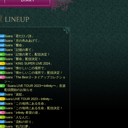
Suara「君だけノ詩」
Suara「月の舟みあげて」
Suara「響命」
Suara「記憶の果て」
Suara「記憶の果て」配信決定！
Suara「響命」配信決定！
Suara「KING SUPER LIVE 2024」
Suara「懐かしいこの場所で」
Suara「懐かしいこの場所で」配信決定！
Suara「The Best 2～タイアップコレクショ
ン～」
「Suara LIVE TOUR 2023〜Infinity〜」音源
配信開始のお知らせ
Suara「波紋」
Suara LIVE TOUR 2023～Infinity～
Suara「この地球にある生命」
Suara「この地球にある生命」配信決定！
Suara「Infinity 希望の扉」
Suara「人なんだ」
Suara「流転の祈り」
Suara「戦刃幻夢」