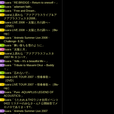
Suara「RE:BRIDGE～Return to oneself～」
Suara「adamant faith」
Suara「Free and Dream」
Suara/上原れな「アクアプラスライブ＆ア
クアプラスフェスタ2008」
Suara LIVE 2008 ～太陽と月の調べ～
［DVD］
Suara LIVE 2008 ～太陽と月の調べ～［Blu-
ray］
Suara「Animelo Summer Live 2008 -
Challenge- 8.30」
Suara「舞い落ちる雪のように」
Suara「太陽と月」
Suara/上原れな「アクアプラスフェスタ
2007 IN ヨコハマ」
Suara「Yells～It’s a beautiful life～」
Suara「Tribute to Masami Okui ～Buddy
～」
Suara「忘れないで」
Suara LIVE TOUR 2007 ～惜春奏歌～
［DVD］
Suara LIVE TOUR 2007 ～惜春奏歌～［Blu-
ray］
Suara「Pure -AQUAPLUS LEGEND OF
ACOUSTICS-」
Suara「うたわれ＆TH2ラジオ合同イベント
0422 リスナーのみなさ～ん!! 公開録音でメ
ロメロでありま～す!!」
Suara「Animelo Summer Live 2007