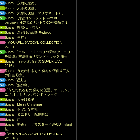
Suara「永劫の定め」
Suara「天命の傀儡」
Suara「天命の傀儡（マリオネット）」
Suara 『片恋コントラスト-way of
parting-』主題歌&サントラCD発売決定！
Suara「理燃-コトワリ-」
Suara「君だけの旅路 Re:boot」
Suara「星灯」
「AQUAPLUS VOCAL COLLECTION
VOL.11」
Suara 『ニル・アドミラリの天秤 クロユリ
炎陽譚』主題歌＆サウンドトラック 発売
Suara「うたわれるもの SUPER LIVE
2016」
Suara「うたわれるもの 偽りの仮面＆二人
の白皇 歌集」
Suara「星灯」
Suara「焔の鳥」
「うたわれるもの 偽りの仮面」ゲーム＆ア
ニメ オリジナルサウンドトラック
Suara「天かける星」
Suara「Merry Christmas」
Suara「不安定な神様」
Suara「ヌエドリ」配信開始
Suara「声」
Suara「夢路」（リマスター／SACD Hybrid
盤）
「AQUAPLUS VOCAL COLLECTION
VOL.10」