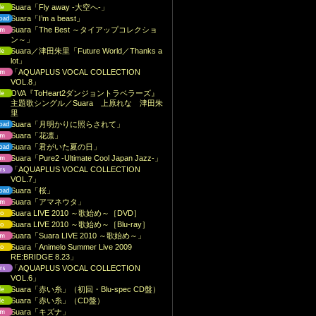
Suara「Fly away -大空へ-」
Suara「I’m a beast」
Suara「The Best ～タイアップコレクショ
ン～」
Suara／津田朱里「Future World／Thanks a
lot」
「AQUAPLUS VOCAL COLLECTION
VOL.8」
OVA『ToHeart2ダンジョントラベラーズ』
主題歌シングル／Suara 上原れな 津田朱
里
Suara「月明かりに照らされて」
Suara「花凛」
Suara「君がいた夏の日」
Suara「Pure2 -Ultimate Cool Japan Jazz-」
「AQUAPLUS VOCAL COLLECTION
VOL.7」
Suara「桜」
Suara「アマネウタ」
Suara LIVE 2010 ～歌始め～［DVD］
Suara LIVE 2010 ～歌始め～［Blu-ray］
Suara「Suara LIVE 2010 ～歌始め～」
Suara「Animelo Summer Live 2009
RE:BRIDGE 8.23」
「AQUAPLUS VOCAL COLLECTION
VOL.6」
Suara「赤い糸」（初回・Blu-spec CD盤）
Suara「赤い糸」（CD盤）
Suara「キズナ」