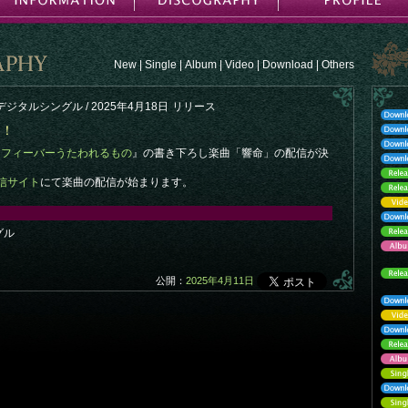
New
|
Single
|
Album
|
Video
|
Download
|
Others
デジタルシングル / 2025年4月18日
リリース
定！
『
フィーバーうたわれるもの
』の書き下ろし楽曲「響命」の配信が決
信サイト
にて楽曲の配信が始まります。
グル
公開：
2025年4月11日