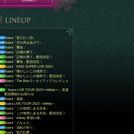
Suara「君だけノ詩」
Suara「月の舟みあげて」
Suara「響命」
Suara「記憶の果て」
Suara「記憶の果て」配信決定！
Suara「響命」配信決定！
Suara「KING SUPER LIVE 2024」
Suara「懐かしいこの場所で」
Suara「懐かしいこの場所で」配信決定！
Suara「The Best 2～タイアップコレクショ
ン～」
「Suara LIVE TOUR 2023〜Infinity〜」音源
配信開始のお知らせ
Suara「波紋」
Suara LIVE TOUR 2023～Infinity～
Suara「この地球にある生命」
Suara「この地球にある生命」配信決定！
Suara「Infinity 希望の扉」
Suara「人なんだ」
Suara「流転の祈り」
Suara「戦刃幻夢」