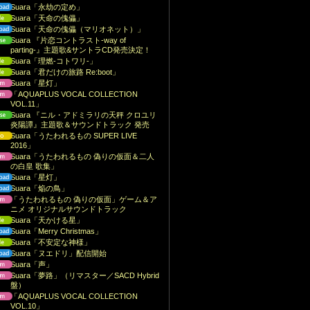
Suara「永劫の定め」
Suara「天命の傀儡」
Suara「天命の傀儡（マリオネット）」
Suara 『片恋コントラスト-way of
parting-』主題歌&サントラCD発売決定！
Suara「理燃-コトワリ-」
Suara「君だけの旅路 Re:boot」
Suara「星灯」
「AQUAPLUS VOCAL COLLECTION
VOL.11」
Suara 『ニル・アドミラリの天秤 クロユリ
炎陽譚』主題歌＆サウンドトラック 発売
Suara「うたわれるもの SUPER LIVE
2016」
Suara「うたわれるもの 偽りの仮面＆二人
の白皇 歌集」
Suara「星灯」
Suara「焔の鳥」
「うたわれるもの 偽りの仮面」ゲーム＆ア
ニメ オリジナルサウンドトラック
Suara「天かける星」
Suara「Merry Christmas」
Suara「不安定な神様」
Suara「ヌエドリ」配信開始
Suara「声」
Suara「夢路」（リマスター／SACD Hybrid
盤）
「AQUAPLUS VOCAL COLLECTION
VOL.10」