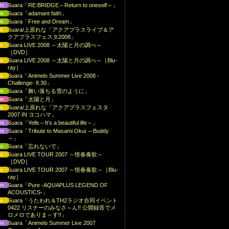
Suara「RE:BRIDGE～Return to oneself～」
Suara「adamant faith」
Suara「Free and Dream」
Suara/上原れな「アクアプラスライブ＆ア
クアプラスフェスタ2008」
Suara LIVE 2008 ～太陽と月の調べ～
［DVD］
Suara LIVE 2008 ～太陽と月の調べ～［Blu-
ray］
Suara「Animelo Summer Live 2008 -
Challenge- 8.30」
Suara「舞い落ちる雪のように」
Suara「太陽と月」
Suara/上原れな「アクアプラスフェスタ
2007 IN ヨコハマ」
Suara「Yells～It’s a beautiful life～」
Suara「Tribute to Masami Okui ～Buddy
～」
Suara「忘れないで」
Suara LIVE TOUR 2007 ～惜春奏歌～
［DVD］
Suara LIVE TOUR 2007 ～惜春奏歌～［Blu-
ray］
Suara「Pure -AQUAPLUS LEGEND OF
ACOUSTICS-」
Suara「うたわれ＆TH2ラジオ合同イベント
0422 リスナーのみなさ～ん!! 公開録音でメ
ロメロでありま～す!!」
Suara「Animelo Summer Live 2007