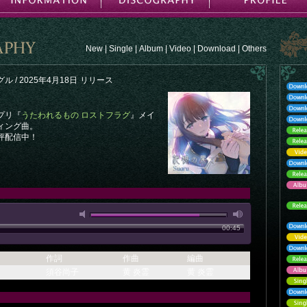
New
|
Single
|
Album
|
Video
|
Download
|
Others
 / 2025年4月18日
リリース
プリ『
うたわれるもの ロストフラグ
』メイ
ィング曲。
評配信中！
00:45
作詞
作曲
編曲
須谷尚子
黄 炎霊
黄 炎霊