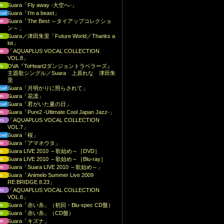
Suara「Fly away -大空へ-」
Suara「I’m a beast」
Suara「The Best ～タイアップコレクショ
ン～」
Suara／津田朱里「Future World／Thanks a
lot」
「AQUAPLUS VOCAL COLLECTION
VOL.8」
OVA『ToHeart2ダンジョントラベラーズ』
主題歌シングル／Suara 上原れな 津田朱
里
Suara「月明かりに照らされて」
Suara「花凛」
Suara「君がいた夏の日」
Suara「Pure2 -Ultimate Cool Japan Jazz-」
「AQUAPLUS VOCAL COLLECTION
VOL.7」
Suara「桜」
Suara「アマネウタ」
Suara LIVE 2010 ～歌始め～［DVD］
Suara LIVE 2010 ～歌始め～［Blu-ray］
Suara「Suara LIVE 2010 ～歌始め～」
Suara「Animelo Summer Live 2009
RE:BRIDGE 8.23」
「AQUAPLUS VOCAL COLLECTION
VOL.6」
Suara「赤い糸」（初回・Blu-spec CD盤）
Suara「赤い糸」（CD盤）
Suara「キズナ」