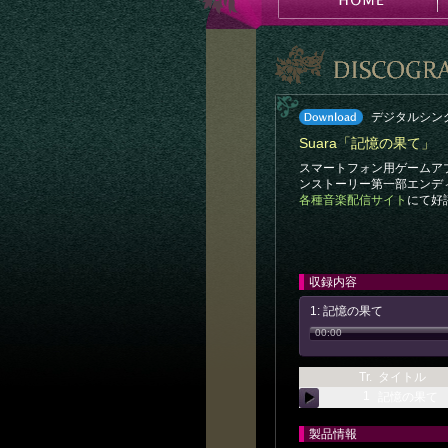
デジタルシングル
Suara「記憶の果て」
スマートフォン用ゲームア
ンストーリー第一部エンデ
各種音楽配信サイト
にて好
収録内容
1: 記憶の果て
00:00
Tr.
タイトル
1
記憶の果て
製品情報