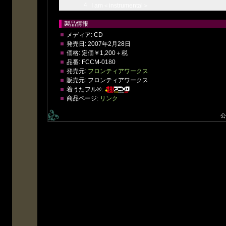
4
I am＜instrumental＞
製品情報
メディア:
CD
発売日:
2007年2月28日
価格:
定価￥1,200＋税
品番:
FCCM-0180
発売元:
フロンティアワークス
販売元:
フロンティアワークス
着うたフル®:
商品ページ:
リンク
公