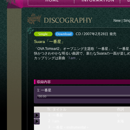
New
|
Sin
CD / 2007年2月28日
発売
Suara「一番星」
「OVA ToHeart2」オープニング主題歌「一番星」。「一番
快かつさわやかな明るい曲調で、新たなSuaraの一面が楽
カップリングは新曲
「I am」
。
収録内容
1: 一番星
00:00
Tr.
タイトル
作詞
1
一番星
U
2
I am
未海
3
一番星＜instrumental＞