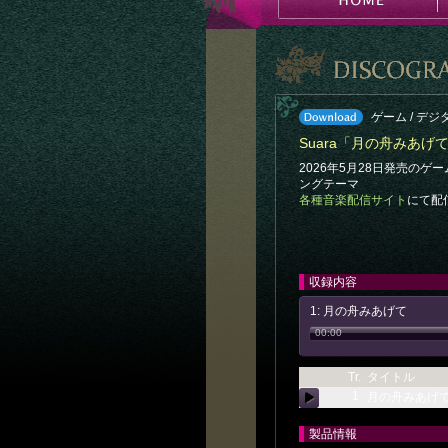
ゲーム / デジ
Suara「月の舟みあげ
2026年5月28日発売のゲ
ングテーマ
各種音楽配信サイト
にて配
収録内容
1: 月の舟みあげて
00:00
Tr.
タイトル
1
月の舟みあげ
製品情報