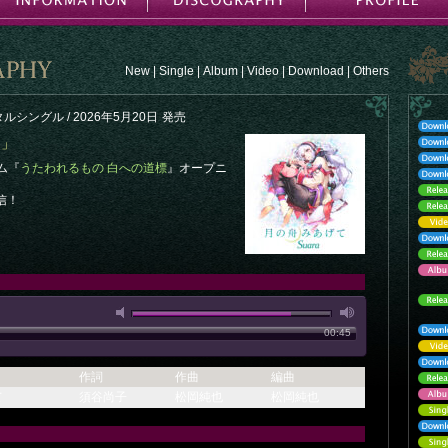
New
|
Single
|
Album
|
Video
|
Download
|
Others
タルシングル / 2026年5月20日
発売
て」
ーム『
うたわれるもの 白への道標
』オープニ
信！
00:45
作詞
作曲
編曲
て
須谷尚子
松岡純也
松岡純也