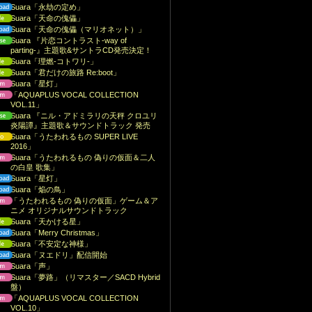
Suara「永劫の定め」
Suara「天命の傀儡」
Suara「天命の傀儡（マリオネット）」
Suara 『片恋コントラスト-way of
parting-』主題歌&サントラCD発売決定！
Suara「理燃-コトワリ-」
Suara「君だけの旅路 Re:boot」
Suara「星灯」
「AQUAPLUS VOCAL COLLECTION
VOL.11」
Suara 『ニル・アドミラリの天秤 クロユリ
炎陽譚』主題歌＆サウンドトラック 発売
Suara「うたわれるもの SUPER LIVE
2016」
Suara「うたわれるもの 偽りの仮面＆二人
の白皇 歌集」
Suara「星灯」
Suara「焔の鳥」
「うたわれるもの 偽りの仮面」ゲーム＆ア
ニメ オリジナルサウンドトラック
Suara「天かける星」
Suara「Merry Christmas」
Suara「不安定な神様」
Suara「ヌエドリ」配信開始
Suara「声」
Suara「夢路」（リマスター／SACD Hybrid
盤）
「AQUAPLUS VOCAL COLLECTION
VOL.10」