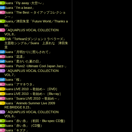
Suara「Fly away -大空へ-」
Suara「I’m a beast」
Suara「The Best ～タイアップコレクショ
ン～」
Suara／津田朱里「Future World／Thanks a
lot」
「AQUAPLUS VOCAL COLLECTION
VOL.8」
OVA『ToHeart2ダンジョントラベラーズ』
主題歌シングル／Suara 上原れな 津田朱
里
Suara「月明かりに照らされて」
Suara「花凛」
Suara「君がいた夏の日」
Suara「Pure2 -Ultimate Cool Japan Jazz-」
「AQUAPLUS VOCAL COLLECTION
VOL.7」
Suara「桜」
Suara「アマネウタ」
Suara LIVE 2010 ～歌始め～［DVD］
Suara LIVE 2010 ～歌始め～［Blu-ray］
Suara「Suara LIVE 2010 ～歌始め～」
Suara「Animelo Summer Live 2009
RE:BRIDGE 8.23」
「AQUAPLUS VOCAL COLLECTION
VOL.6」
Suara「赤い糸」（初回・Blu-spec CD盤）
Suara「赤い糸」（CD盤）
Suara「キズナ」