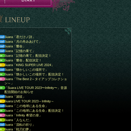
Suara「君だけノ詩」
Suara「月の舟みあげて」
Suara「響命」
Suara「記憶の果て」
Suara「記憶の果て」配信決定！
Suara「響命」配信決定！
Suara「KING SUPER LIVE 2024」
Suara「懐かしいこの場所で」
Suara「懐かしいこの場所で」配信決定！
Suara「The Best 2～タイアップコレクショ
ン～」
「Suara LIVE TOUR 2023〜Infinity〜」音源
配信開始のお知らせ
Suara「波紋」
Suara LIVE TOUR 2023～Infinity～
Suara「この地球にある生命」
Suara「この地球にある生命」配信決定！
Suara「Infinity 希望の扉」
Suara「人なんだ」
Suara「流転の祈り」
Suara「戦刃幻夢」