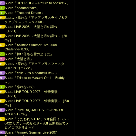
Suara「RE:BRIDGE～Return to oneself～」
Suara「adamant faith」
Suara「Free and Dream」
Suara/上原れな「アクアプラスライブ＆ア
クアプラスフェスタ2008」
Suara LIVE 2008 ～太陽と月の調べ～
［DVD］
Suara LIVE 2008 ～太陽と月の調べ～［Blu-
ray］
Suara「Animelo Summer Live 2008 -
Challenge- 8.30」
Suara「舞い落ちる雪のように」
Suara「太陽と月」
Suara/上原れな「アクアプラスフェスタ
2007 IN ヨコハマ」
Suara「Yells～It’s a beautiful life～」
Suara「Tribute to Masami Okui ～Buddy
～」
Suara「忘れないで」
Suara LIVE TOUR 2007 ～惜春奏歌～
［DVD］
Suara LIVE TOUR 2007 ～惜春奏歌～［Blu-
ray］
Suara「Pure -AQUAPLUS LEGEND OF
ACOUSTICS-」
Suara「うたわれ＆TH2ラジオ合同イベント
0422 リスナーのみなさ～ん!! 公開録音でメ
ロメロでありま～す!!」
Suara「Animelo Summer Live 2007