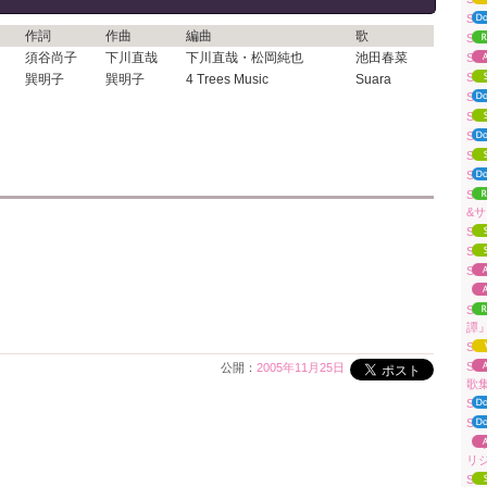
Su
作詞
作曲
編曲
歌
S
須谷尚子
下川直哉
下川直哉・松岡純也
池田春菜
Su
Su
巽明子
巽明子
4 Trees Music
Suara
Su
Su
Su
Su
S
Su
&
Su
Su
Su
「A
Su
譚
Su
S
公開：
2005年11月25日
歌
Su
Su
「
リ
Su