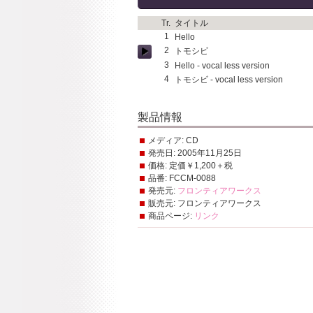
Tr.
タイトル
1
Hello
2
トモシビ
3
Hello - vocal less version
4
トモシビ - vocal less version
製品情報
メディア:
CD
発売日:
2005年11月25日
価格:
定価￥1,200＋税
品番:
FCCM-0088
発売元:
フロンティアワークス
販売元:
フロンティアワークス
商品ページ:
リンク