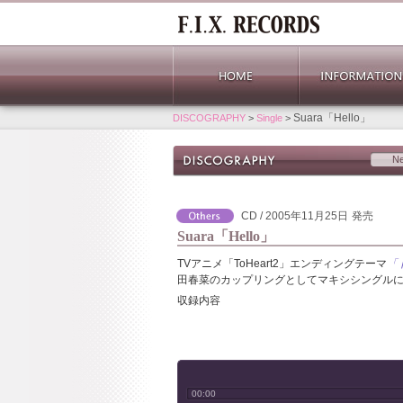
Suara「Hello」
DISCOGRAPHY
>
Single
>
N
CD / 2005年11月25日
発売
Suara「Hello」
TVアニメ「ToHeart2」エンディングテーマ
「
田春菜のカップリングとしてマキシシングル
収録内容
00:00