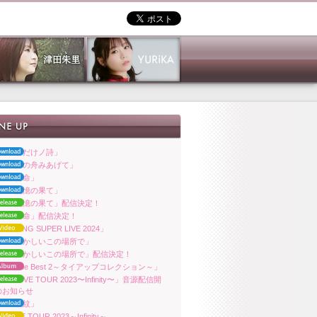
ara「君だけノ詩」
ara「月の舟みあげて」
ara「響命」
ara「記憶の果て」
ara「記憶の果て」配信決定！
ara「響命」配信決定！
ra「KING SUPER LIVE 2024」
ara「懐かしいこの場所で」
uara「懐かしいこの場所で」配信決定！
ara「The Best 2～タイアップコレクション～」
uara LIVE TOUR 2023〜Infinity〜」音源配信開
のお知らせ
ara「波紋」
ra LIVE TOUR 2023～Infinity～