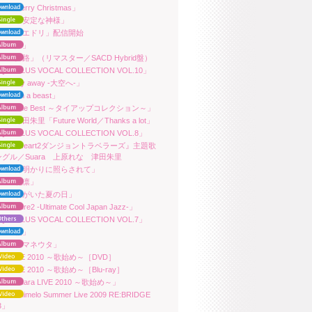
ra「Merry Christmas」
ara「不安定な神様」
ara「ヌエドリ」配信開始
ara「声」
ara「夢路」（リマスター／SACD Hybrid盤）
QUAPLUS VOCAL COLLECTION VOL.10」
ara「Fly away -大空へ-」
ra「I’m a beast」
ara「The Best ～タイアップコレクション～」
ara／津田朱里「Future World／Thanks a lot」
QUAPLUS VOCAL COLLECTION VOL.8」
A『ToHeart2ダンジョントラベラーズ』主題歌
ングル／Suara 上原れな 津田朱里
ara「月明かりに照らされて」
ara「花凛」
ara「君がいた夏の日」
ra「Pure2 -Ultimate Cool Japan Jazz-」
QUAPLUS VOCAL COLLECTION VOL.7」
ara「桜」
ara「アマネウタ」
ara LIVE 2010 ～歌始め～［DVD］
ara LIVE 2010 ～歌始め～［Blu-ray］
ara「Suara LIVE 2010 ～歌始め～」
ra「Animelo Summer Live 2009 RE:BRIDGE
23」