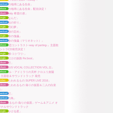
ara「この地球にある生命」
uara「この地球にある生命」配信決定！
ara「Infinity 希望の扉」
ara「人なんだ」
ara「流転の祈り」
ara「戦刃幻夢」
ara「永劫の定め」
ara「天命の傀儡」
uara「天命の傀儡（マリオネット）」
ara 『片恋コントラスト-way of parting-』主題歌
サントラCD発売決定！
ara「理燃-コトワリ-」
ara「君だけの旅路 Re:boot」
ara「星灯」
QUAPLUS VOCAL COLLECTION VOL.11」
ara 『ニル・アドミラリの天秤 クロユリ炎陽
』主題歌＆サウンドトラック 発売
ara「うたわれるもの SUPER LIVE 2016」
uara「うたわれるもの 偽りの仮面＆二人の白皇
集」
ara「星灯」
ara「焔の鳥」
うたわれるもの 偽りの仮面」ゲーム＆アニメ オ
ジナルサウンドトラック
ara「天かける星」