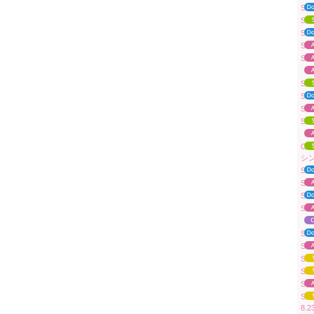
Sua
Su
Su
Su
Su
「A
Su
Sua
Su
Su
「A
OV
シ
Su
Su
Su
Sua
「A
Su
Su
Su
Su
Su
Sua
8.