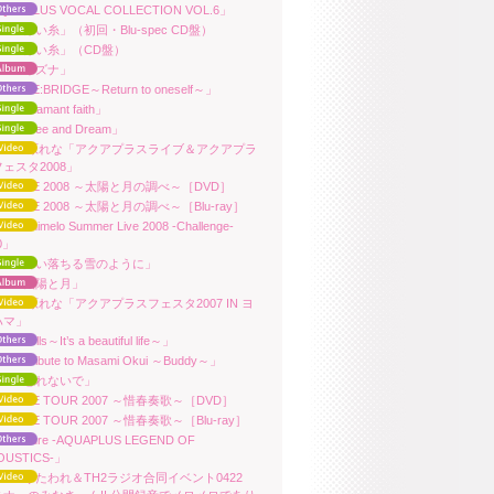
QUAPLUS VOCAL COLLECTION VOL.6」
ara「赤い糸」（初回・Blu-spec CD盤）
ara「赤い糸」（CD盤）
ara「キズナ」
ra「RE:BRIDGE～Return to oneself～」
ra「adamant faith」
ra「Free and Dream」
uara/上原れな「アクアプラスライブ＆アクアプラ
ェスタ2008」
ara LIVE 2008 ～太陽と月の調べ～［DVD］
ara LIVE 2008 ～太陽と月の調べ～［Blu-ray］
ra「Animelo Summer Live 2008 -Challenge-
30」
ara「舞い落ちる雪のように」
ara「太陽と月」
ara/上原れな「アクアプラスフェスタ2007 IN ヨ
ハマ」
ra「Yells～It’s a beautiful life～」
ra「Tribute to Masami Okui ～Buddy～」
ara「忘れないで」
ara LIVE TOUR 2007 ～惜春奏歌～［DVD］
ara LIVE TOUR 2007 ～惜春奏歌～［Blu-ray］
ara「Pure -AQUAPLUS LEGEND OF
OUSTICS-」
ara「うたわれ＆TH2ラジオ合同イベント0422