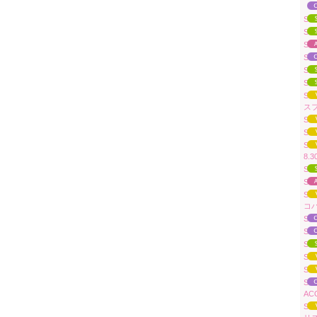
「A
Su
Su
Su
Sua
Sua
Sua
S
スフ
Su
Su
Sua
8.
Su
Su
Su
コ
Sua
Sua
Su
Su
Su
Su
AC
Su