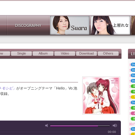
ew
Single
Album
Video
Download
Others
Su
Su
Su
Su
Su
トモシビ」
がオープニングテーマ「Hello」Vo.池
Su
に収録。
Sua
Su
S
Su
「S
始
Su
00:00
Sua