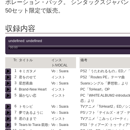
ボレーション・パック。 シンタックスジャパ
50セット限定で販売。
収録内容
undefined: undefined
00:00
Tr.
タイトル
インス
備考
ト/VOCAL
1
キミガタメ
Vo：Suara
PS2「うたわれるもの」ED／
2
君をのせて
インスト
PS2「Routes PE」テーマ曲
3
星想夜曲
Vo：Suara
Suaraシングル「夢想歌」より
4
Brand-New Heart
インスト
PC「ToHeart」OP
5
届かない恋
インスト
PC「WHITE ALBUM2-introd
恋」より
6
トモシビ
Vo：Suara
TVアニメ「ToHeart2」ED／シ
7
夢であるように
Vo：Suara
PSソフト「テイルズ・オブ・デ
8
君のままで
インスト
TVアニメ「こみっくパーティ
9
Tears to Tiara-凱歌-
Vo：Suara
PS3「ティアーズ･トゥ･ティア