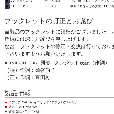
10
旅立つ人へ
Vo：Suara
PC「鎖」ED／「アマネウタ」
11
ガーネット
インスト
映画「時をかける少女」ED主
ブックレットの訂正とお詫び
当製品のブックレットに誤植がございました。
皆様には深くお詫びを申し上げます。
なお、ブックレットの修正・交換は行っており
下さいますようお願いいたします。
■Tears to Tiara-凱歌- クレジット表記（作詞）
（誤）作詞：須谷尚子
（正）作詞：豆田将
製品情報
メディア:
SACDハイブリッド / デジタルアルバム
発売日:
2011年5月25日
価格:
定価￥2,857＋税