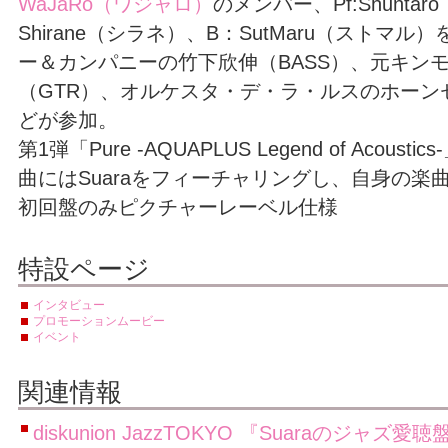
WaJaRo（ワジャロ）
のメンバー、Pf:Shunta
Shirane（シラネ）、B：SutMaru（ストマ
ー＆カンパニーの竹下欣伸（BASS）、元キン
（GTR）、オルケスタ・デ・ラ・ルスのホーン
どが参加。
第1弾「Pure -AQUAPLUS Legend of Acou
曲にはSuaraをフィーチャリングし、自身の楽
初回盤のみピクチャーレーベル仕様
特設ページ
インタビュー
プロモーションムービー
イベント
関連情報
diskunion JazzTOKYO 『Suaraのジャ