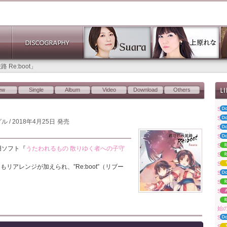
 Re:boot」
ew
Single
Album
Video
Download
Others
Su
Su
ル / 2018年4月25日
発売
Su
Su
Su
ta用ソフト『
うたわれるもの 散りゆく者への子守
Su
Sua
アレンジが加えられ、”Re:boot”（リブー
Su
S
Su
「S
始
Su
Sua