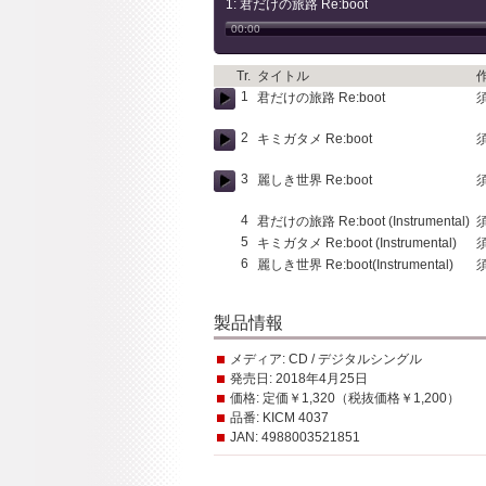
1: 君だけの旅路 Re:boot
00:00
Tr.
タイトル
1
君だけの旅路 Re:boot
2
キミガタメ Re:boot
3
麗しき世界 Re:boot
4
君だけの旅路 Re:boot (Instrumental)
5
キミガタメ Re:boot (Instrumental)
6
麗しき世界 Re:boot(Instrumental)
製品情報
メディア:
CD / デジタルシングル
発売日:
2018年4月25日
価格:
定価￥1,320（税抜価格￥1,200）
品番:
KICM 4037
JAN:
4988003521851