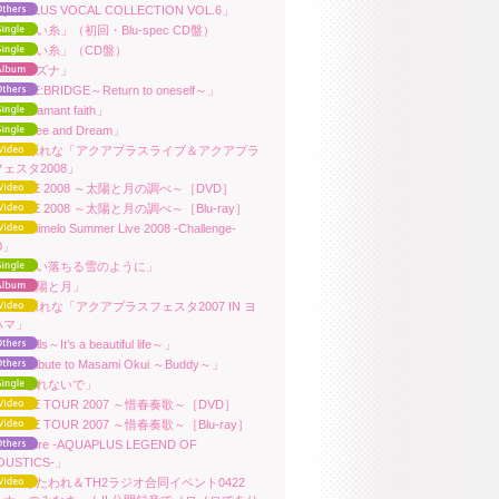
QUAPLUS VOCAL COLLECTION VOL.6」
ara「赤い糸」（初回・Blu-spec CD盤）
ara「赤い糸」（CD盤）
ara「キズナ」
ra「RE:BRIDGE～Return to oneself～」
ra「adamant faith」
ra「Free and Dream」
uara/上原れな「アクアプラスライブ＆アクアプラ
ェスタ2008」
ara LIVE 2008 ～太陽と月の調べ～［DVD］
ara LIVE 2008 ～太陽と月の調べ～［Blu-ray］
ra「Animelo Summer Live 2008 -Challenge-
30」
ara「舞い落ちる雪のように」
ara「太陽と月」
ara/上原れな「アクアプラスフェスタ2007 IN ヨ
ハマ」
ra「Yells～It’s a beautiful life～」
ra「Tribute to Masami Okui ～Buddy～」
ara「忘れないで」
ara LIVE TOUR 2007 ～惜春奏歌～［DVD］
ara LIVE TOUR 2007 ～惜春奏歌～［Blu-ray］
ara「Pure -AQUAPLUS LEGEND OF
OUSTICS-」
ara「うたわれ＆TH2ラジオ合同イベント0422