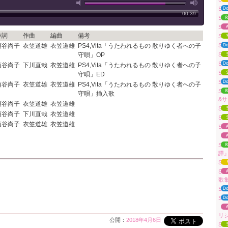
Su
00:39
S
Su
作詞
作曲
編曲
備考
Su
須谷尚子
衣笠道雄
衣笠道雄
PS4,Vita「うたわれるもの 散りゆく者への子
Su
守唄」OP
Su
Su
須谷尚子
下川直哉
衣笠道雄
PS4,Vita「うたわれるもの 散りゆく者への子
Su
守唄」ED
S
須谷尚子
衣笠道雄
衣笠道雄
PS4,Vita「うたわれるもの 散りゆく者への子
Su
守唄」挿入歌
&
須谷尚子
衣笠道雄
衣笠道雄
Su
須谷尚子
下川直哉
衣笠道雄
Su
須谷尚子
衣笠道雄
衣笠道雄
Su
「A
Su
譚
Su
S
歌
Su
Su
「
リ
公開：
2018年4月6日
Su