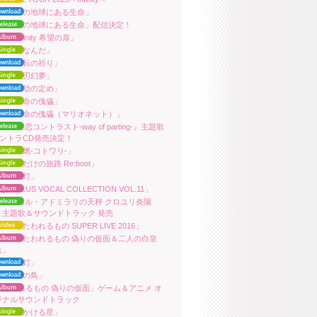
ara「この地球にある生命」
uara「この地球にある生命」配信決定！
ara「Infinity 希望の扉」
ara「人なんだ」
ara「流転の祈り」
ara「戦刃幻夢」
ara「永劫の定め」
ara「天命の傀儡」
uara「天命の傀儡（マリオネット）」
ara 『片恋コントラスト-way of parting-』主題歌
サントラCD発売決定！
ara「理燃-コトワリ-」
ara「君だけの旅路 Re:boot」
ara「星灯」
QUAPLUS VOCAL COLLECTION VOL.11」
ara 『ニル・アドミラリの天秤 クロユリ炎陽
』主題歌＆サウンドトラック 発売
ara「うたわれるもの SUPER LIVE 2016」
uara「うたわれるもの 偽りの仮面＆二人の白皇
集」
ara「星灯」
ara「焔の鳥」
うたわれるもの 偽りの仮面」ゲーム＆アニメ オ
ジナルサウンドトラック
ara「天かける星」