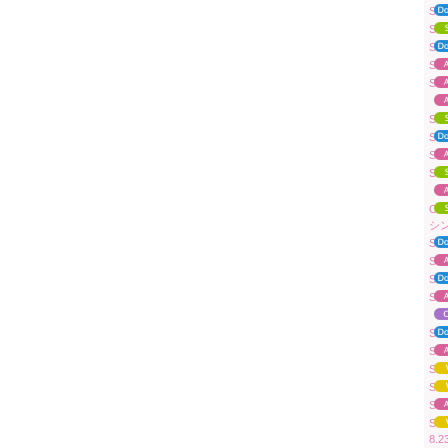
Sua
Su
Su
Su
Su
「A
Su
Sua
Su
Su
「A
OV
シ
Su
Su
Su
Sua
「A
Su
Su
Su
Su
Su
Sua
8.