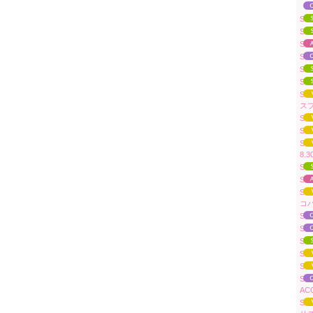
「A
Su
Su
Su
Sua
Sua
Sua
S
スフ
Su
Su
Sua
8.
Su
Su
Su
コ
Sua
Sua
Su
Su
Su
Su
AC
Su