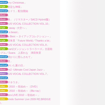
ra「Merry Christmas」
ara「不安定な神様」
ara「ヌエドリ」配信開始
ara「声」
ara「夢路」（リマスター／SACD Hybrid盤）
QUAPLUS VOCAL COLLECTION VOL.10」
ara「Fly away -大空へ-」
ra「I’m a beast」
ara「The Best ～タイアップコレクション～」
ara／津田朱里「Future World／Thanks a lot」
QUAPLUS VOCAL COLLECTION VOL.8」
A『ToHeart2ダンジョントラベラーズ』主題歌
ングル／Suara 上原れな 津田朱里
ara「月明かりに照らされて」
ara「花凛」
ara「君がいた夏の日」
ra「Pure2 -Ultimate Cool Japan Jazz-」
QUAPLUS VOCAL COLLECTION VOL.7」
ara「桜」
ara「アマネウタ」
ara LIVE 2010 ～歌始め～［DVD］
ara LIVE 2010 ～歌始め～［Blu-ray］
ara「Suara LIVE 2010 ～歌始め～」
ra「Animelo Summer Live 2009 RE:BRIDGE
23」