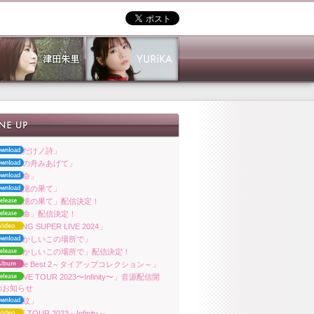
ara「君だけノ詩」
ara「月の舟みあげて」
ara「響命」
ara「記憶の果て」
ara「記憶の果て」配信決定！
ara「響命」配信決定！
ra「KING SUPER LIVE 2024」
ara「懐かしいこの場所で」
uara「懐かしいこの場所で」配信決定！
ara「The Best 2～タイアップコレクション～」
uara LIVE TOUR 2023〜Infinity〜」音源配信開
のお知らせ
ara「波紋」
ra LIVE TOUR 2023～Infinity～