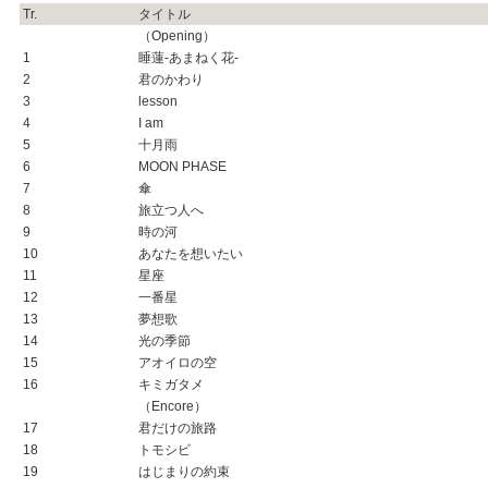
Tr.
タイトル
（Opening）
1
睡蓮-あまねく花-
2
君のかわり
3
lesson
4
I am
5
十月雨
6
MOON PHASE
7
傘
8
旅立つ人へ
9
時の河
10
あなたを想いたい
11
星座
12
一番星
13
夢想歌
14
光の季節
15
アオイロの空
16
キミガタメ
（Encore）
17
君だけの旅路
18
トモシビ
19
はじまりの約束