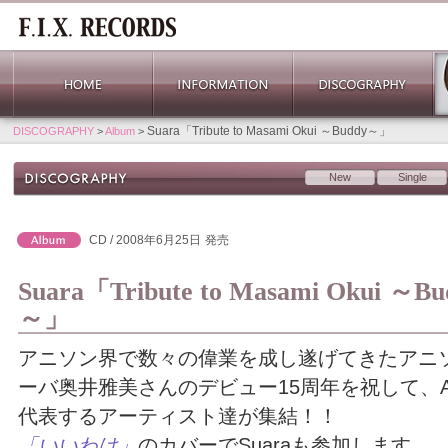
Suara「Tribute to Masami Okui ～Buddy～」
DISCOGRAPHY
>
Album
>
New
Single
CD / 2008年6月25日
発売
Suara「Tribute to Masami Okui ～Bu
～」
アニソン界で数々の偉業を成し遂げてきたアニ
ーバ奥井雅美さんのデビュー15周年を祝して、A
代表するアーティスト達が集結！！
「いいわけ」
のカバーでSuaraも参加します。