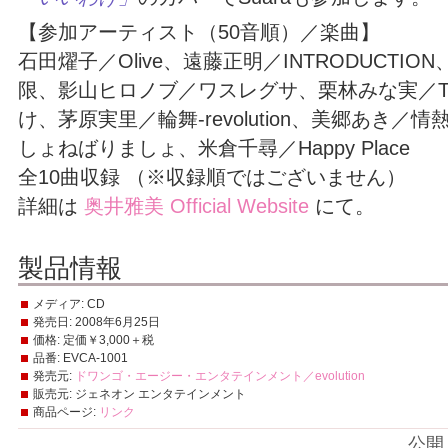
【参加アーティスト（50音順）／楽曲】
石田燿子／Olive、遠藤正明／INTRODUCTI
限、影山ヒロノブ／ワスレグサ、栗林みな実／TRU
け、茅原実里／輪舞-revolution、美郷あき
しょねばりましょ、米倉千尋／Happy Place
全10曲収録 （※収録順ではございません）
詳細は
奥井雅美 Official Website
にて。
製品情報
メディア:
CD
発売日:
2008年6月25日
価格:
定価￥3,000＋税
品番:
EVCA-1001
発売元:
ドワンゴ・エージー・エンタテインメント／evolution
販売元:
ジェネオン エンタテインメント
商品ページ:
リンク
公開