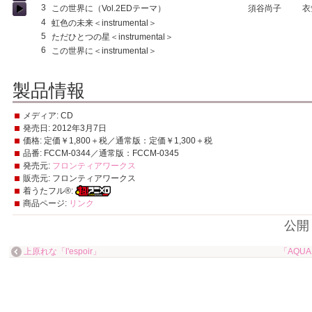
3
この世界に（Vol.2EDテーマ）
須谷尚子
衣
4
虹色の未来＜instrumental＞
5
ただひとつの星＜instrumental＞
6
この世界に＜instrumental＞
製品情報
メディア:
CD
発売日:
2012年3月7日
価格:
定価￥1,800＋税／通常版：定価￥1,300＋税
品番:
FCCM-0344／通常版：FCCM-0345
発売元:
フロンティアワークス
販売元:
フロンティアワークス
着うたフル®:
商品ページ:
リンク
公開
上原れな「l'espoir」
「AQUAP