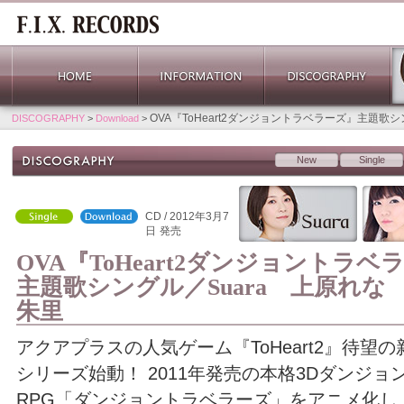
OVA『ToHeart2ダンジョントラベラーズ』主題歌
DISCOGRAPHY
>
Download
>
New
Single
CD / 2012年3月7
日
発売
OVA『ToHeart2ダンジョントラベ
主題歌シングル／Suara 上原れな
朱里
アクアプラスの人気ゲーム『ToHeart2』待望の
シリーズ始動！ 2011年発売の本格3Dダンジョ
RPG「ダンジョントラベラーズ」をアニメ化し