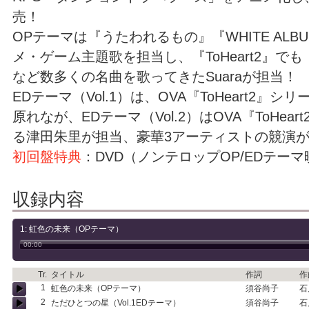
売！
OPテーマは『うたわれるもの』『WHITE AL
メ・ゲーム主題歌を担当し、『ToHeart2』で
など数多くの名曲を歌ってきたSuaraが担当！
EDテーマ（Vol.1）は、OVA『ToHeart2』
原れなが、EDテーマ（Vol.2）はOVA『ToHea
る津田朱里が担当、豪華3アーティストの競演
初回盤特典
：DVD（ノンテロップOP/EDテー
収録内容
1: 虹色の未来（OPテーマ）
00:00
Tr.
タイトル
作詞
作
1
虹色の未来（OPテーマ）
須谷尚子
石
2
ただひとつの星（Vol.1EDテーマ）
須谷尚子
石