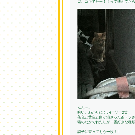
ゴ、ゴキでたー！！って怯えてたら
んん～。
暗い、わかりにくい(￣▽￣;)笑
茶色と黄色と白が混ざった茶トラ
猫のなかでわたしが一番好きな種類っ
調子に乗ってもう一枚！！