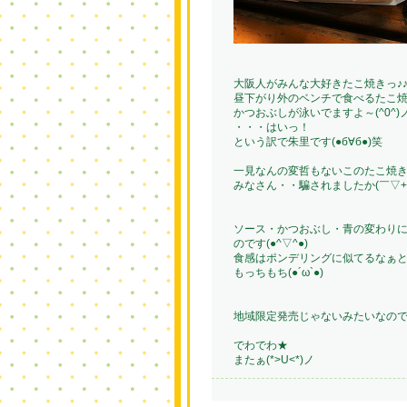
大阪人がみんな大好きたこ焼きっ♪
昼下がり外のベンチで食べるたこ
かつおぶしが泳いでますよ～(^0^)
・・・はいっ！
という訳で朱里です(●б∀б●)笑
一見なんの変哲もないこのたこ焼
みなさん・・騙されましたか(￣▽+
ソース・かつおぶし・青の変わり
のです(●^▽^●)
食感はポンデリングに似てるなぁ
もっちもち(●´ω`●)
地域限定発売じゃないみたいなので
でわでわ★
またぁ(*>U<*)ノ