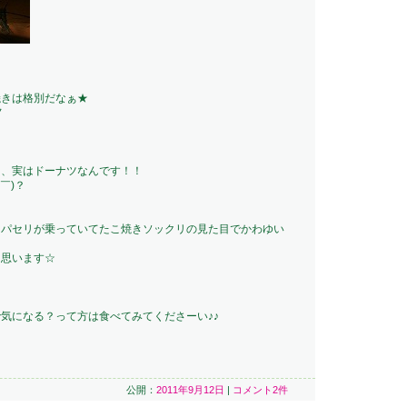
♪
焼きは格別だなぁ★
ノ
き、実はドーナツなんです！！
￣)？
にパセリが乗っていてたこ焼きソックリの見た目でかわゆい
と思います☆
気になる？って方は食べてみてくださーい♪♪
公開：
2011年9月12日
|
コメント2件