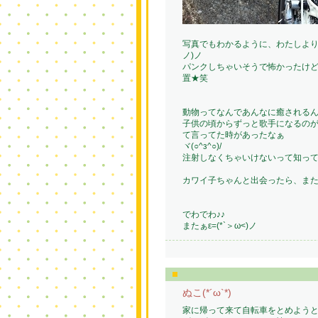
写真でもわかるように、わたしよりタ
ノ)ノ
パンクしちゃいそうで怖かったけ
置★笑
動物ってなんであんなに癒される
子供の頃からずっと歌手になるのが
て言ってた時があったなぁ
ヾ(○^з^○)/
注射しなくちゃいけないって知っ
カワイ子ちゃんと出会ったら、また写
でわでわ♪♪
またぁε=(*`＞ω<)ノ
ぬこ(*´ω`*)
家に帰って来て自転車をとめよう