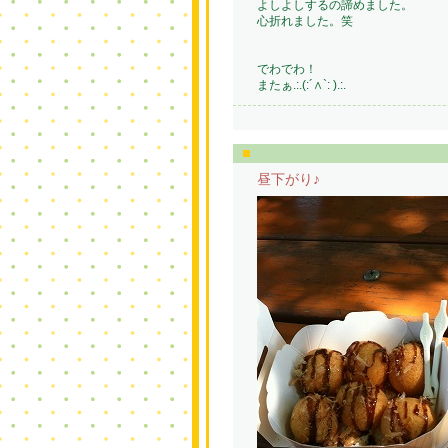
よしよしするの諦めました。
心折れました。笑
でわでわ！
またぁ.:.(:´∧`: ).:.
昼下がり♪