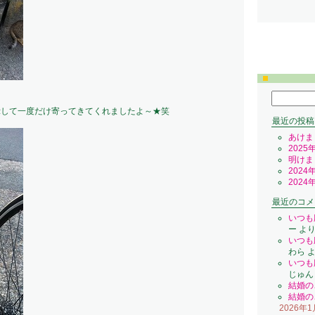
検
索:
示して一度だけ寄ってきてくれましたよ～★笑
最近の投稿
あけま
2025
明けま
2024
2024
最近のコメ
いつも
ー
よ
いつも
わら
よ
いつも
じゅん
結婚の
結婚の
2026年1