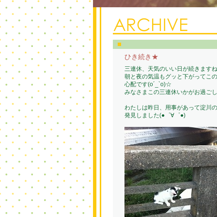
ひき続き★
三連休、天気のいい日が続きますね
朝と夜の気温もグッと下がってこ
心配です(o´_`o)☆
みなさまこの三連休いかがお過ご
わたしは昨日、用事があって淀川
発見しました(●゜∀゜●)