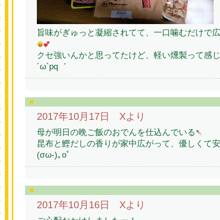
旨味がぎゅっと凝縮されてて、一口噛むだけで
クセ強いんかと思ってたけど、軽い燻製って感じ
´ω`pq゛
2017年10月17日 Xより
母が明日の晩ご飯のおでんを仕込んでいる
昆布と鰹だしの香りが家中広がって、優しくて
(σω-)｡оﾟ
2017年10月16日 Xより