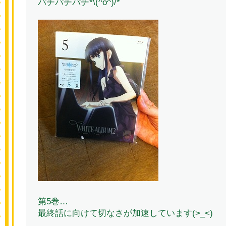
パチパチパチ*\(^o^)/*
第5巻…
最終話に向けて切なさが加速しています(>_<)