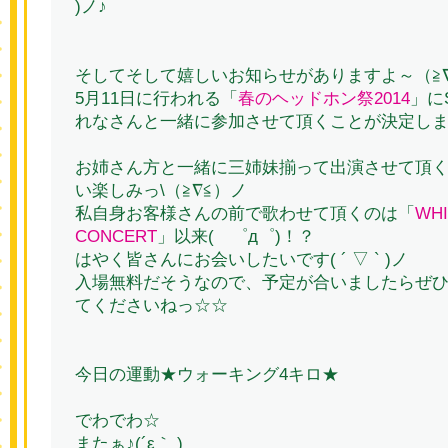
)ノ♪
そしてそして嬉しいお知らせがありますよ～（≧∇
5月11日に行われる「
春のヘッドホン祭2014
」に
れなさんと一緒に参加させて頂くことが決定しま
お姉さん方と一緒に三姉妹揃って出演させて頂
い楽しみっ\（≧∇≦）ノ
私自身お客様さんの前で歌わせて頂くのは「
WHI
CONCERT
」以来( ゜д゜)！？
はやく皆さんにお会いしたいです( ´ ▽ ` )ノ
入場無料だそうなので、予定が合いましたらぜ
てくださいねっ☆☆
今日の運動★ウォーキング4キロ★
でわでわ☆
またぁ♪(´ε｀ )