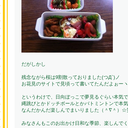
だがしかし
残念ながら桜は9割散っておりました(つД`)ノ
お花見のサイトで見頃って書いてたんだよぉーヽ(
というわけで、日向ぼっこで夢見るぐらい本気
縄跳びとかドッチボールとかバトミントンで本
なんだかんだ楽しんでまいりました（＾∇＾）☆
みなさんもこのお出かけ日和な季節、楽しんでくださ