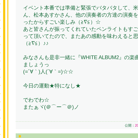
イベント本番では準備と緊張でバタバタして、
ん、松本あすかさん、他の演奏者の方達の演奏
ったからすごい楽しみ（≧∇≦）☆
あと皆さんが振ってくれていたペンライトもす
って頂いてたので、またあの感動を味わえると
（≧∇≦）♪♪
みなさんも是非一緒に『WHITE ALBUM2』の
ましょうっ
(=´∀｀)人(´∀｀=)☆☆
今日の運動★特になし★
でわでわ☆
またぁヾ(＠⌒ー⌒＠)ノ
公開：
2