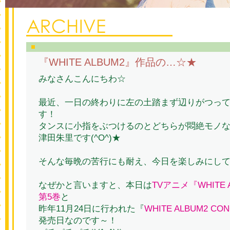
『WHITE ALBUM2』作品の…☆★
みなさんこんにちわ☆
最近、一日の終わりに左の土踏まず辺りがつっ
す！
タンスに小指をぶつけるのとどちらが悶絶モノ
津田朱里です(^O^)★
そんな毎晩の苦行にも耐え、今日を楽しみにし
なぜかと言いますと、本日は
TVアニメ『WHITE A
第5巻
と
昨年11月24日に行われた『
WHITE ALBUM2 CON
発売日なのです～！