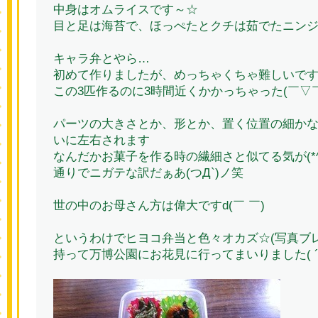
中身はオムライスです～☆
目と足は海苔で、ほっぺたとクチは茹でたニンジ
キャラ弁とやら…
初めて作りましたが、めっちゃくちゃ難しいです
この3匹作るのに3時間近くかかっちゃった(￣▽￣
パーツの大きさとか、形とか、置く位置の細か
いに左右されます
なんだかお菓子を作る時の繊細さと似てる気が(*^o
通りでニガテな訳だぁあ(つД`)ノ笑
世の中のお母さん方は偉大ですd(￣ ￣)
というわけでヒヨコ弁当と色々オカズ☆(写真ブレ
持って万博公園にお花見に行ってまいりました( ´ ▽ 