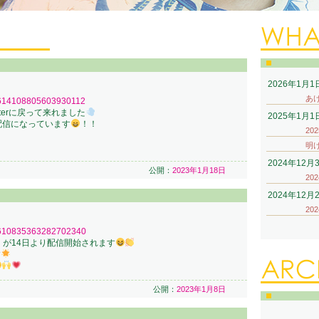
2026年1月1
あ
s/1614108805603930112
terに戻って来れました
2025年1月1
配信になっています
！！
20
明
2024年12月
公開：
2023年1月18日
20
2024年12月
20
s/1610835363282702340
』が14日より配信開始されます
す
公開：
2023年1月8日