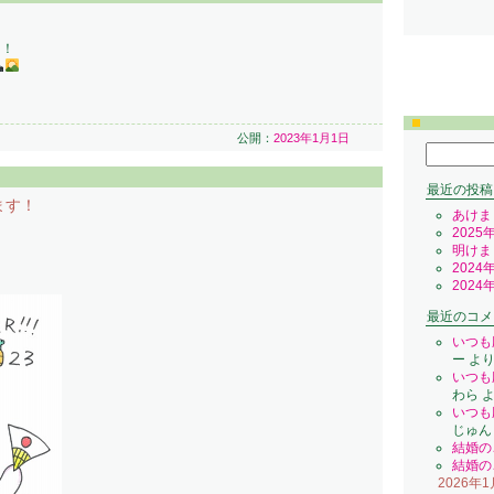
！！
公開：
2023年1月1日
検
索:
最近の投稿
ます！
あけま
2025
明けま
2024
2024
最近のコメ
いつも
ー
よ
いつも
わら
よ
いつも
じゅん
結婚の
結婚の
2026年1