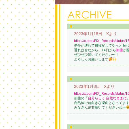
2023年1月18日 Xより
https://x.com/FIX_Records/statu
携帯が壊れて機種変してやっとTwit
遅ればせながら、14日から
新曲
が
ぜひぜひ聴いてください〜！
よろしくお願いします
2023年1月8日 Xより
https://x.com/FIX_Records/statu
新曲の『
自分らしく 自然なままに
自然体で前向きな楽曲となってま
みなさん是非聴いてくださいねー