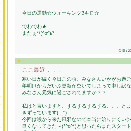
今日の運動☆ウォーキング3キロ☆
でわでわ★
またぁ*\(^o^)/*
公開：
2
ここ最近．．．
寒い日が続く今日この頃、みなさんいかがお過
年明けからだいぶ更新が空いてしまって申し訳ない
みなさん元気に過ごされてますか？？
私はと言いますと、ずるずるずるずる、、、と
きずっています(°_°)
今回は喉から来た風邪なので本当に治りにくい(>_
良くなってきた～(*^o^*)と思ったらまたスタ