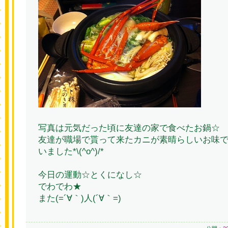
写真は元気だった頃に友達の家で食べたお鍋☆
友達が職場で貰って来たカニが素晴らしいお味
いました*\(^o^)/*
今日の運動☆とくになし☆
でわでわ★
また(=´∀｀)人(´∀｀=)