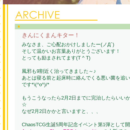
きんにくまんキター！
みなさま、ご心配おかけしましたー(ノД`)
そして温かいお言葉ありがとうございます！
とっても励まされてます(T ^ T)
風邪も9割近く治ってきました～♪
あとは寝る前と起床時に絡んでくる悪い菌を追
です*\(^o^)/*
もうこうなったら2月2日までに完治したらいい
☆
なぜ2月2日かかと言いますと、、、
ChaosTCG生誕5周年記念イベント第1弾として