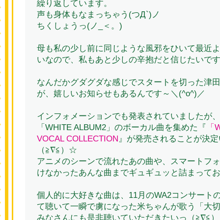
繰り返しています。
声も身体もなまっちゃう(つД`)ノ
ちくしょうっ(ノ_＜。)
母も私の少し前に同じような風邪をひいて最近
いなので、私もあと少しの辛抱だと信じたいですが
なんだかグダグダな感じでスタートを切った津田朱
が、嬉しいお知らせもあるんです～＼(^o^)／
インフォメーションでも発表されていましたが、
「WHITE ALBUM2」のボーカル曲を集めた『
「W
VOCAL COLLECTION
』が発売されることが決定
（≧∇≦）☆
アニメのシーンで流れたあの曲や、スマートフ
けなかったあんな曲までギュギュッと詰まって
個人的に大好きな曲は、11月のWA2コンサート
て聴いて一瞬で虜になった米ちゃんが歌う「大
みなさんにも是非聴いていただきたいっ（≧∇≦）