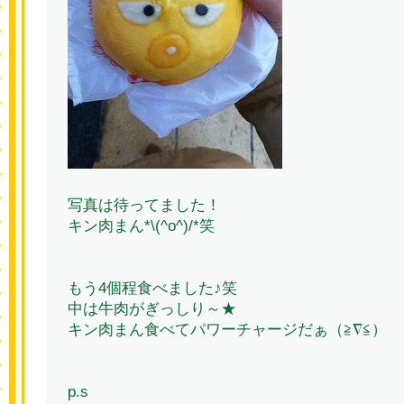
写真は待ってました！
キン肉まん*\(^o^)/*笑
もう4個程食べました♪笑
中は牛肉がぎっしり～★
キン肉まん食べてパワーチャージだぁ（≧∇≦）
p.s