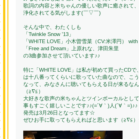
歌詞の内容と米ちゃんの優しい歌声に癒されて
浄化されてる気がします(￣▽￣)
そんな中で、わたくしも
「Twinkle Snow ’13」
「WHITE LOVE」小木曽雪菜（CV:米澤円） wit
「Free and Dream」上原れな、津田朱里
の3曲参加させて頂いています♪♪
特に「WHITE LOVE」は私が初めて買ったCD
は十八番ってくらいに歌っていた曲なので、こ
なって、みなさんに聴いてもらえる日が来るな
（≧∇≦）
大好きな歌声の米ちゃんとツインボーカルとし
事もすごく嬉しいことです♪♪(=´∀｀)人(´∀｀=)♪♪
発売は3月26日となってます☆
ぜひお手に取ってもらえればと思います（≧∇≦）