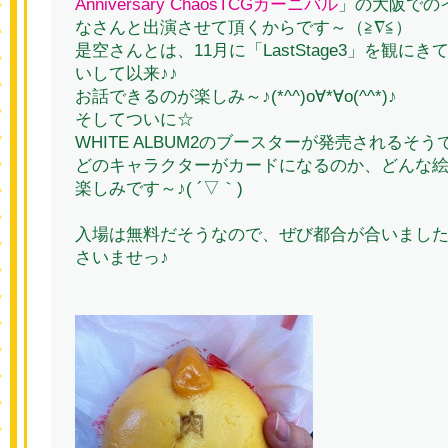
Anniversary ChaosTCGカーニバル
」の大阪での
なさんと出演させて頂くからです～（≧∇≦）
是空さんとは、11月に「LastStage3」を観に
いして以来♪♪
お話できるのが楽しみ～♪(*^^)o∀*∀o(^^*)♪
そしてついに☆
WHITE ALBUM2のブースターが発売されるそう
どのキャラクターがカードになるのか、どんな
楽しみです～♪( ´▽｀)
入場は無料だそうなので、ぜび都合が合いまし
さいませっ♪