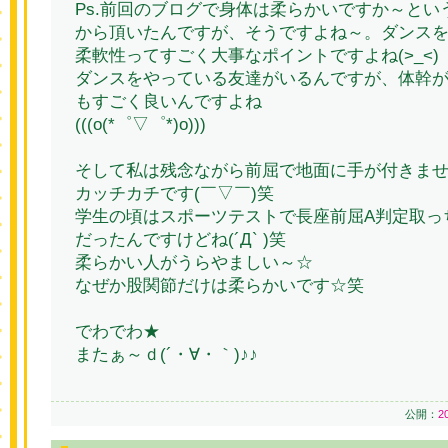
Ps.前回のブログで身体は柔らかいですか～という
から頂いたんですが、そうですよね～。ダンス
柔軟性ってすごく大事なポイントですよね(>_<)
ダンスをやっている友達がいるんですが、体幹
もすごく良いんですよね
(((o(*゜▽゜*)o)))
そして私は残念ながら前屈で地面に手が付きま
カッチカチです(￣▽￣)笑
学生の頃はスポーツテストで長座前屈A判定取っ
だったんですけどね(´Д` )笑
柔らかい人がうらやましい～☆
なぜか股関節だけは柔らかいです☆笑
でわでわ★
またぁ～ｄ(´・∀・｀)♪♪
公開：
2