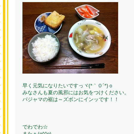
早く元気になりたいですっヾ(*｀０´*)ｏ
みなさんも夏の風邪にはお気をつけください。
パジャマの裾は～ズボンにインッです！！
でわでわ☆
またぁ(o^^o)