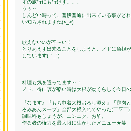
ずの旅行にも行けず。。。
うぅ～
しんどい時って、普段普通に出来ている事がど
い知らされますね(>_<)
歌えないのが辛～い！
とりあえず出来ることをしようと、ノドに負担
しています(｀_´)ゞ
料理も気を遣ってます～！
ノド、得に咳が酷い時は大根が効くらしく今日
『なます』『もち巾着大根おろし添え』『鶏肉
ろみあんスープ』全部大根入れてやった(￣▽￣)
調味料もしょうが、ニンニク、お酢。
作る者の権力を最大限に生かしたメニュー★笑