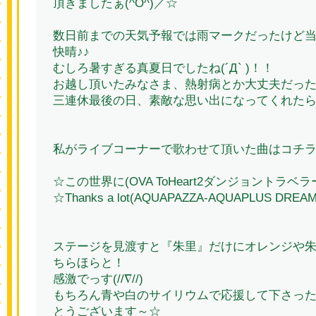
頂きましたぁ(^O^)／☆
数日前までの天気予報では雨マークだったけど
快晴♪♪
むしろ暑すぎる真夏日でしたね(´Д` )！！
お越し頂いたみなさま、熱射病とか大丈夫だっ
三連休最後の日、素敵な思い出になってくれたら
私がライブコーナーで歌わせて頂いた曲はコチラ
☆この世界に(OVA ToHeart2ダンジョントラベ
☆Thanks a lot(AQUAPAZZA-AQUAPLUS DREA
ステージを見渡すと『朱里』だけにオレンジや
ちらほらと！
感激でっす(//∇//)
もちろん青や白のサイリウムで応援して下さっ
とうございます～☆