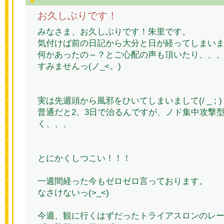
お久しぶりです！
みなさま、お久しぶりです！朱里です。
気付けば前の日記から大分と日が経ってしまい
何かあったの～？とご心配の声も頂いたり、、
すみませんっ(ノ_<。)
実は先週頭から風邪をひいてしまいまして(/ _ ; )
普通だと2、3日で治るんですが、ノド集中攻撃
く、、、
とにかくしつこい！！！
一週間経った今もゼロゼロ言っております。
なさけないっ(>_<)
今週、観に行くはずだったトライアスロンのレ