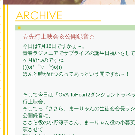
☆先行上映会＆公開録音☆
今日は7月16日ですかぁ～。
青春ラジメニアでサプライズの誕生日祝いをし
ヶ月経つのですね
(((o(*゜▽゜*)o)))
ほんと時が経つのってあっという間ですね～！
そして今日は『OVA ToHeart2ダンジョントラ
行上映会、
そしてっ『ささら、まーりゃんの生徒会会長ラジオfor
公開録音に、
ささら役の小野涼子さん、まーりゃん役の小暮
演させて