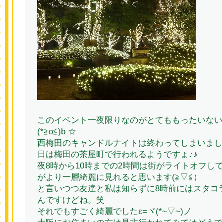
このイベント一夜限りなのがとてももったいな
(*≧o≦)b ☆
西梅田のキャンドルナイトは終わってしまいま
日は梅田の茶屋町で行われるようですょ♪♪
夜8時から10時までの2時間は街がライトオフし
がより一層綺麗に見れると思います(≧▽≦）
と言いつつ友達と私は知らずに8時前にはスタコ
んですけどね。笑
それでもすごく綺麗でしたε=ヾ(*~▽~)ノ