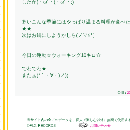
したが(・ω´・(・ω´・;)
寒いこんな季節にはやっぱり温まる料理が食べ
★★
次はお鍋にしようかしら(ノ▽≦*）
今日の運動☆ウォーキング10キロ☆
でわでわ★
またぁ(*｀・∀・)ノ))
公開：
2
当サイト内の全てのデータを、個人で楽しむ以外に無断で使用す
©F.I.X. RECORDS
お問い合わせ