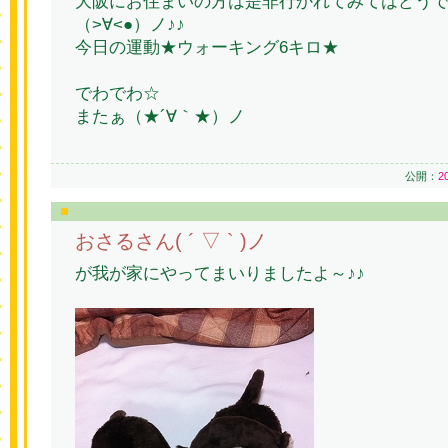
大阪にお住まいの方は是非行かれてみてはどう
（>∀<●）ノ♪♪
今日の運動★ウォーキング6キロ★
でわでわ☆
またぁ（★´∀｀★）ノ
公開：
2
おさるさん( ´ ▽ ` )ノ
が我が家にやってまいりましたよ～♪♪