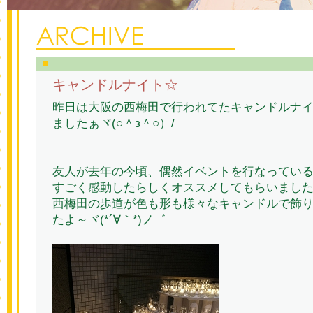
キャンドルナイト☆
昨日は大阪の西梅田で行われてたキャンドルナ
ましたぁヾ(○＾з＾○）/
友人が去年の今頃、偶然イベントを行なってい
すごく感動したらしくオススメしてもらいました
西梅田の歩道が色も形も様々なキャンドルで飾
たよ～ヾ(*´∀｀*)ノ゛