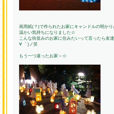
画用紙(？)で作られたお家にキャンドルの明か
温かい気持ちになりました☆
こんな街並みのお家に住みたいって言ったら友達
∀゜ )ノ笑
もう一つ違ったお家～☆