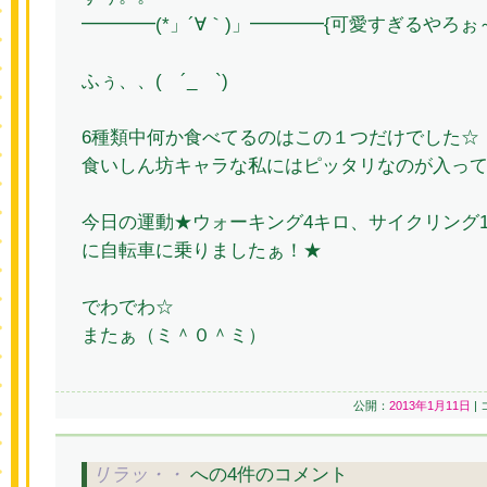
━━━━(*」´∀｀)」━━━━{可愛すぎるやろ
ふぅ、、( ´_ゝ`)
6種類中何か食べてるのはこの１つだけでした☆
食いしん坊キャラな私にはピッタリなのが入っ
今日の運動★ウォーキング4キロ、サイクリング
に自転車に乗りましたぁ！★
でわでわ☆
またぁ（ミ＾０＾ミ）
公開：
2013年1月11日
|
リラッ・・
への4件のコメント