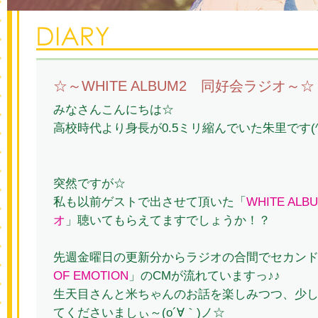
☆～WHITE ALBUM2 同好会ラジオ～☆
みなさんこんにちは☆
高校時代より身長が0.5ミリ縮んでいた朱里です(^
突然ですが☆
私も以前ゲストで出させて頂いた「
WHITE AL
オ
」聴いてもらえてますでしょうか！？
先週金曜日の更新分からラジオの合間でセカン
OF EMOTION
」のCMが流れていますっ♪♪
生天目さんと米ちゃんのお話を楽しみつつ、少し
てくださいましぃ～(o´∀｀)ノ☆