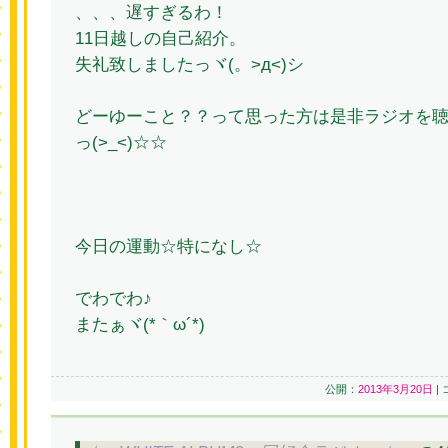
、、、遅すぎるわ！
11日越しの自己紹介。
失礼致しましたっヾ(。>д<)シ
どーゆーこと？？って思った方は是非ラジオを
っ(>_<)☆☆
今日の運動☆特になし☆
でわでわ♪
またぁヾ(*｀ω´*)
公開：
2013年3月20日
|