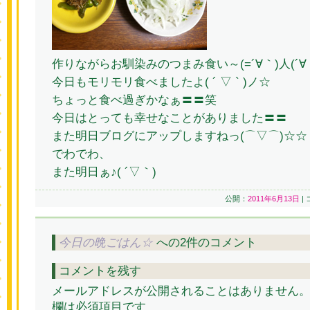
作りながらお馴染みのつまみ食い～(=´∀｀)人(´∀
今日もモリモリ食べましたよ( ´ ▽ ` )ノ☆
ちょっと食べ過ぎかなぁ〓〓笑
今日はとっても幸せなことがありました〓〓
また明日ブログにアップしますねっ(⌒▽⌒)☆☆
でわでわ、
また明日ぁ♪( ´▽｀)
公開：
2011年6月13日
|
今日の晩ごはん☆
への2件のコメント
コメントを残す
メールアドレスが公開されることはありません
欄は必須項目です