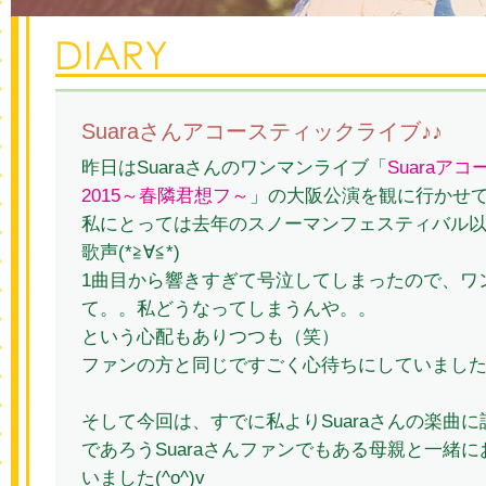
Suaraさんアコースティックライブ♪♪
昨日はSuaraさんのワンマンライブ「
Suaraア
2015～春隣君想フ～
」の大阪公演を観に行かせて
私にとっては去年のスノーマンフェスティバル以来
歌声(*≧∀≦*)
1曲目から響きすぎて号泣してしまったので、ワ
て。。私どうなってしまうんや。。
という心配もありつつも（笑）
ファンの方と同じですごく心待ちにしていましたっ(
そして今回は、すでに私よりSuaraさんの楽曲
であろうSuaraさんファンでもある母親と一緒
いました(^o^)v