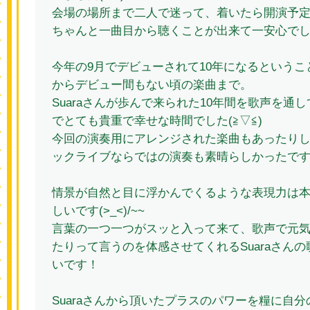
会場の場所まで二人で迷って、着いたら開演予定二分
ちゃんと一曲目から聴くことが出来て一安心でした(
今年の9月でデビューされて10年になるという
からデビュー間もない頃の楽曲まで。
Suaraさんが歩んで来られた10年間を歌声を通
でとても貴重で幸せな時間でした(≧▽≦)
今回の演奏用にアレンジされた楽曲もあったり
ックライブならではの演奏も素晴らしかったで
情景が自然と目に浮かんでくるような表現力は
しいです(>_<)/~~
言葉の一つ一つがスッと入って来て、歌声で元
たりって言うのを体感させてくれるSuaraさん
いです！
Suaraさんから頂いたプラスのパワーを糧に自