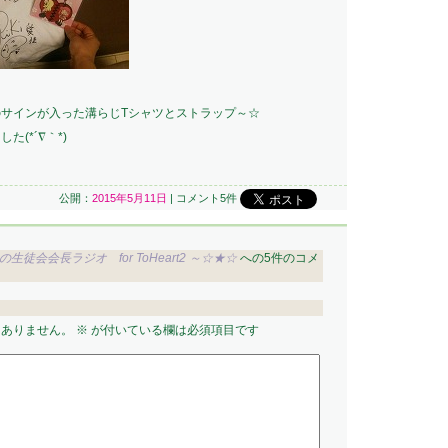
サインが入った溝らじTシャツとストラップ～☆
た(*´∇｀*)
公開：
2015年5月11日
|
コメント5件
会会長ラジオ for ToHeart2 ～☆★☆
への5件のコメ
はありません。
※
が付いている欄は必須項目です