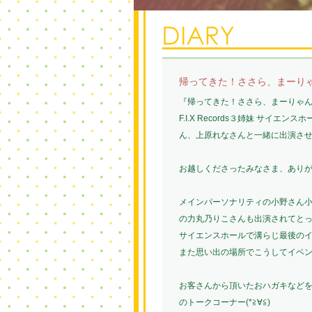
帰ってきた！ささら、まーりゃんの
『帰ってきた！ささら、まーりゃんの生徒会
F.I.X Records３姉妹 サイエンス
ん、上原れなさんと一緒に出演さ
お越しくださったみなさま、あり
メインパーソナリティの小野さん
の力丸乃りこさんも出演されてとっても豪
サイエンスホールで溝らじ最後の
また思い出の場所でこうしてイベン
お客さんから頂いたおハガキなど
のトークコーナー(*≧∀≦)