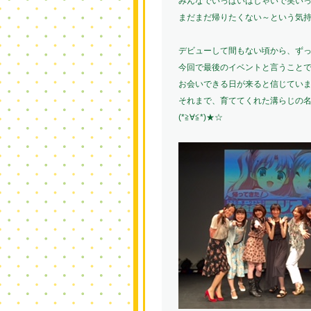
みんなでいっぱいはしゃいで笑い
まだまだ帰りたくない～という気持ち
デビューして間もない頃から、ず
今回で最後のイベントと言うこと
お会いできる日が来ると信じていますo(
それまで、育ててくれた溝らじの
(*≧∀≦*)★☆