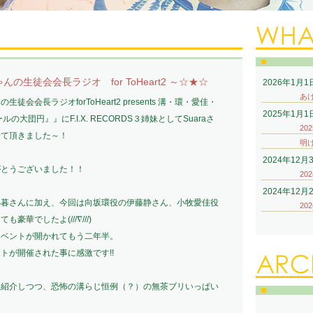
生徒会会長ラジオ for ToHeart2 ～☆★☆
2026年1月1
あ
会長ラジオforToHeart2 presents 溝・環・愛佳・
2025年1月1
ホールの大団円』』にF.I.X. RECORDS３姉妹としてSuaraさ
20
せて頂きました～！
明
2024年12月
がとうございました！！
20
2024年12月
小暮さんに加え、今回は向坂環役の伊藤静さん、小牧愛佳役
20
華でしたよ(///∇///)
イベントが開かれてもう二年半。
トが開催された事に感激です!!
を紹介しつつ、恐怖の溝らじ恒例（？）の無茶ブリいっぱい