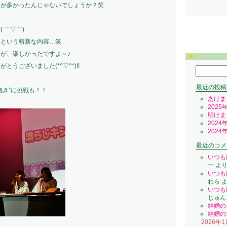
題が多かったんじゃないでしょうか？笑
 ￣▽￣)
るという斬新な内容…笑
が、楽しかったですよ～♪
うございました(*^▽^*)!!
検
索:
最近の投稿
抱き”に挑戦も！！
あけま
2025
明けま
2024
2024
最近のコメ
いつも
ー
よ
いつも
わら
よ
いつも
じゅん
結婚の
結婚の
2026年1