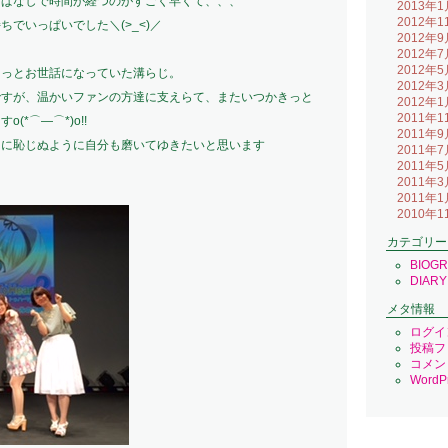
っぱなしで時間が経つのがすごく早くて、、、
2013年1
2012年1
でいっぱいでした＼(>_<)／
2012年9
2012年7
2012年5
っっとお世話になっていた溝らじ。
2012年3
ですが、温かいファンの方達に支えらて、またいつかきっと
2012年1
2011年1
*⌒―⌒*)o!!
2011年9
名に恥じぬように自分も磨いてゆきたいと思います
2011年7
2011年5
2011年3
2011年1
2010年1
カテゴリー
BIOG
DIARY
メタ情報
ログイ
投稿フ
コメン
WordPr