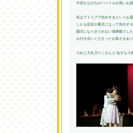
今回もなかなかハードルが高いお
私はアドリブで告白するというお題(
しかも設定が園児になって告白す
園児になりきてれない感満載でした
お付き合いくださったお客さまありがと
それと力丸乃りこさんと“あすなろ