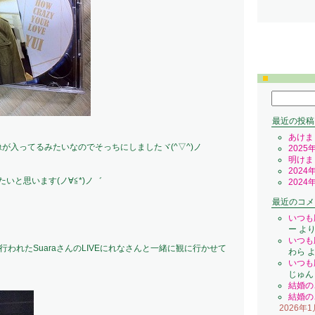
検
索:
最近の投稿
あけま
像が入ってるみたいなのでそっちにしましたヾ(^▽^)ノ
2025
明けま
2024
いと思います(ノ∀≦*)ノ゛
2024
最近のコメ
いつも
ー
よ
いつも
で行われたSuaraさんのLIVEにれなさんと一緒に観に行かせて
わら
よ
いつも
じゅん
結婚の
結婚の
2026年1