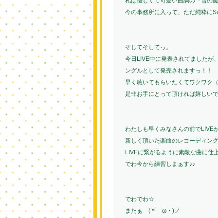
私は優しくて可愛い曲調の『雪の
今の事務所に入って、ただ純粋にSu
そしてそしてっ。
今日LIVE中に発表されてましたが
ングルとして発売されますっ！！
早く聴いてもらいたくてワクワク（
是非お手にとって頂ければ嬉しいで
わたしも早くみなさんの前でLIVE
新しく頂いた楽曲のレコーディン
LIVEに繋がるように素敵な曲に仕上
でわ今から練習しまぁす♪♪
でわでわ☆
またぁゞ(＊ゝω・)ノ