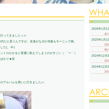
2026年1月1
あ
に行ってきましたっ☆
2025年1月1
う時代だと思うんですが、友達がなぜか何曲もモーニング娘。
20
(。-∀-)
明
ントロかかると普通に歌えてしまうのがすごい（ ´ー｀）
2024年12月
曲ばかり★笑
20
2024年12月
20
さんのアルバムを買いに行きました♪♪