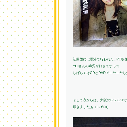
初回盤には香港で行われたLIVE映
YUIさんの声質が好きですっ☆
しばらくはCDとDVDでニヤニヤした
そして夜からは、大阪のBIG CAT
頂きましたぁ（o≧∀≦o）