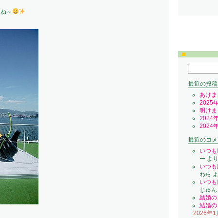
てね～
検
索:
最近の投稿
あけま
2025
明けま
2024
2024
最近のコメ
いつも
ー
よ
いつも
わら
よ
いつも
じゅん
結婚の
結婚の
2026年1