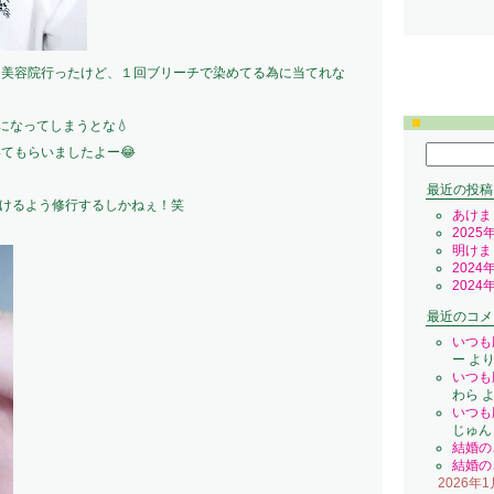
と美容院行ったけど、１回ブリーチで染めてる為に当てれな
になってしまうとな💧
検
てもらいましたよー😂
索:
最近の投稿
巻けるよう修行するしかねぇ！笑
あけま
2025
明けま
2024
2024
最近のコメ
いつも
ー
よ
いつも
わら
よ
いつも
じゅん
結婚の
結婚の
2026年1