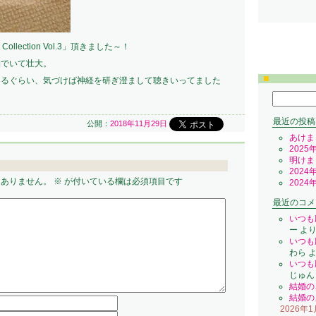
llection Vol.3」頂きました～！
細でいて壮大。
えるぐらい、気づけば神経を研ぎ澄まして聴きいってました
検
索:
最近の投稿
公開：
2018年11月29日
あけま
2025
明けま
2024
はありません。
※
が付いている欄は必須項目です
2024
最近のコメ
いつも
ー
よ
いつも
わら
よ
いつも
じゅん
結婚の
結婚の
2026年1