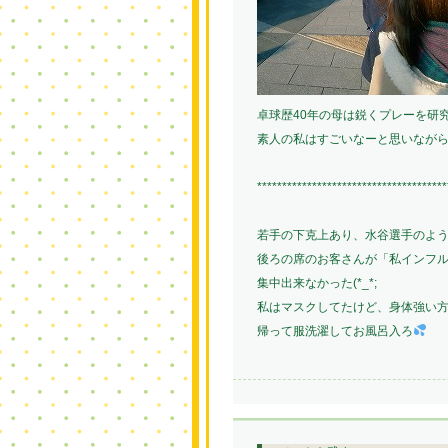
卓球歴40年の母は鋭くプレーを研
素人の私はすごいなーと思いなが
**************************************
若手の下克上あり、水谷選手のよ
後ろの席のお客さんが「私インフ
集中出来なかった(*_*;
私はマスクしてたけど、身体強い方じ
帰って服洗濯してお風呂入ろ