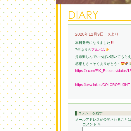
2020年12月9日 Xより
本日発売になりました
7年ぶりの
アルバム
是非楽しんでいっぱい聴いてもら
感想もさっそくありがとう～
https://x.com/FIX_Records/statu
https://sww.lnk.to/COLOROFLIGHT
コメントを残す
メールアドレスが公開されること
コメント
※