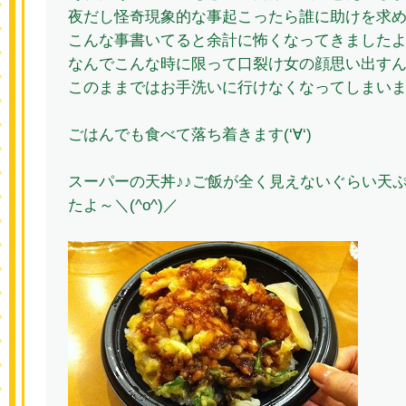
夜だし怪奇現象的な事起こったら誰に助けを求
こんな事書いてると余計に怖くなってきましたよ～
なんでこんな時に限って口裂け女の顔思い出す
このままではお手洗いに行けなくなってしまい
ごはんでも食べて落ち着きます(‘∀‘)
スーパーの天丼♪♪ご飯が全く見えないぐらい天
たよ～＼(^o^)／