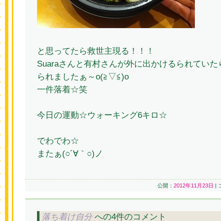
と思ってたら救世主現る！！！
Suaraさんと有村さんが外に出かけるられてい
られましたぁ～o(≧▽≦)o
一件落着☆笑
今日の運動☆ウォーキング6キロ☆
でわでわ☆
またぁ(○´∀｀○)ノ
公開：
2012年11月23日
|
落ち着け自分
への4件のコメント