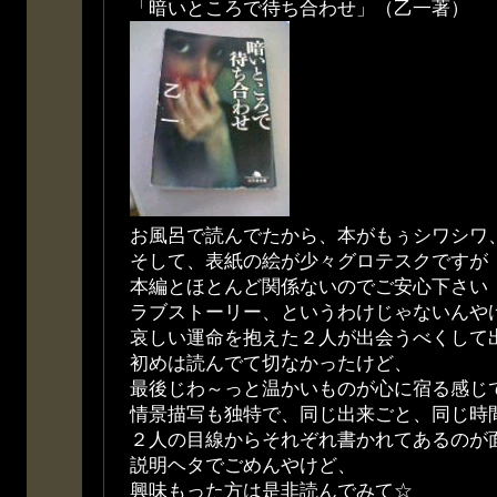
「暗いところで待ち合わせ」（乙一著）
お風呂で読んでたから、本がもぅシワシワ、フ
そして、表紙の絵が少々グロテスクですが
本編とほとんど関係ないのでご安心下さい
ラブストーリー、というわけじゃないんや
哀しい運命を抱えた２人が出会うべくして
初めは読んでて切なかったけど、
最後じわ～っと温かいものが心に宿る感じ
情景描写も独特で、同じ出来ごと、同じ時
２人の目線からそれぞれ書かれてあるのが
説明ヘタでごめんやけど、
興味もった方は是非読んでみて☆