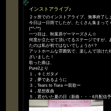
インストアライブ♪
２ヶ所でのインストアライブ、無事終了し
今日は一日雨でしたが、たくさん集まって
(*^-^*)
一つ目は、秋葉原ゲーマーズさん☆
何度か立たせて頂いてるステージですが、あ
たのは私が初ではないでしょうか!？
アットホームな雰囲気で、楽しんで頂けた
ざいました！
歌った曲は、
Pure2より
１，キミガタメ
２，夢であるように
３，Tears to Tiara ー凱歌ー
４，星想夜曲
５，君がいた夏の日（新曲・・・6月配信