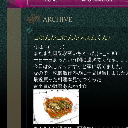
ごはんがごはんがススムくん♪
うは～(´～`；)
またまた日記が空いちゃった(－_－＃)
一日一日あっという間に過ぎてくなぁ。。
今日は久しぶりにずっと家に居てました。
なので、晩御飯作るのに一品担当しました
最近買った料理本見てつくった
舌平目の野菜あんかけ☆