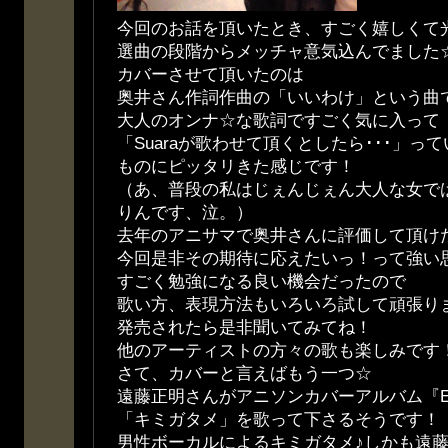
今回のお話を頂いたとき、すごく嬉しくて
選曲の段階からメッチャ意気込んでました
カバーさせて頂いたのは
奥井さん作詞作曲の「いいわけ」という曲
大人のオンナ☆な歌詞ですごく気に入って
「Suaraが歌わせて頂くとしたら･･･」
ものにピッタリきた感じです！
（あ、普段の私はじぇんじぇん大人な女で
りんです、泣。）
去年のアニサマで奥井さんに評価して頂け
今回是非その期待に応えたいっ！って強い
すごく勉強になる良い機会だったので
歌い方、表現方法もいろいろ試して頑張りました
発売されたら是非聞いてみてね！
他のアーティストの方々の歌も楽しみです
さて、カバーと言えばもう一つ☆
遠藤正明さんがアニソンカバーアルバム『E
「キミガタメ」を歌って下さるそうです！
男性ボーカルによるキミガタメ♪しかも遠