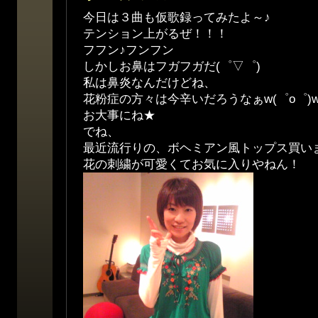
今日は３曲も仮歌録ってみたよ～♪
テンション上がるぜ！！！
フフン♪フンフン
しかしお鼻はフガフガだ(゜▽゜)
私は鼻炎なんだけどね、
花粉症の方々は今辛いだろうなぁw(゜o゜)
お大事にね★
でね、
最近流行りの、ボヘミアン風トップス買いました
花の刺繍が可愛くてお気に入りやねん！