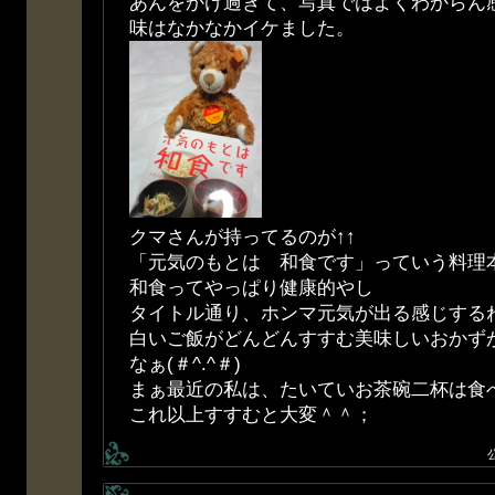
あんをかけ過ぎて、写真ではよくわからん
味はなかなかイケました。
クマさんが持ってるのが↑↑
「元気のもとは 和食です」っていう料理
和食ってやっぱり健康的やし
タイトル通り、ホンマ元気が出る感じするねo(
白いご飯がどんどんすすむ美味しいおかず
なぁ(＃^.^＃)
まぁ最近の私は、たいていお茶碗二杯は食
これ以上すすむと大変＾＾；