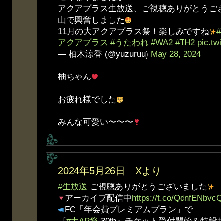
アクアプラス生放送、ご視聴ありがとうご
山で興奮しました
11月の大アクアプラス祭！楽しみですね
アクアプラス
#うたわれ
#WA2
#TH2
pic.tw
— 柚木涼香 (@yuzuruu)
May 28, 2024
柚ちゃん
お疲れ様でした
みんな可愛い〜〜〜
2024年5月26日 Xより
#生放送
ご視聴ありがとうございました
アーカイブ配信中
https://t.co/QdnfENbvc
FC「年会費プレミアムプラン」で
『
#大AP祭
30th』チケット受付開始＆特設