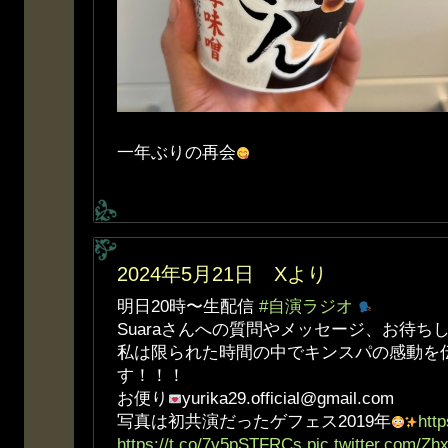
一年ぶりの再会
2024年5月21日 Xより
明日20時〜生配信
#自演ラジオ
Suaraさんへの質問やメッセージ、お待ち
私は限られた時間の中でキンスパの感動を
す！！！
お便り
yurika29.official@gmail.com
写真は初共演だったゲフェス2019年
htt
https://t.co/7v5pSTFRCs
pic.twitter.com/Z