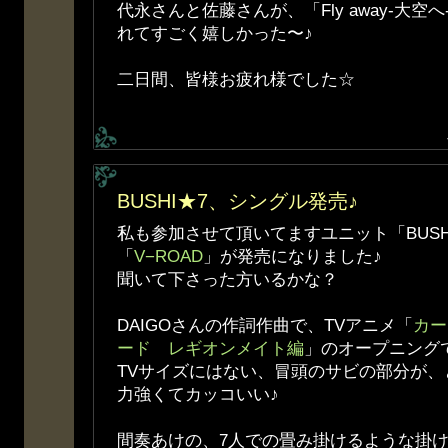
代永さんと佐藤さんが、「Fly away-大
れてすごく嬉しかった〜♪
二日間、皆様お疲れ様でした☆
BUSHI★7、シングル発売♪
私も参加させて頂いてますユニット「BUSH
「
V−ROAD
」が発売になりました♪
聞いて下さった方いるかな？
DAIGOさんの作詞作曲で、TVアニメ「
カー
ード レギオンメイト編
」のオープニング
TVサイズにはない、冒頭のサビの部分が
力強くてカッコいい♪
間奏あけの、7人での畳み掛けるような掛