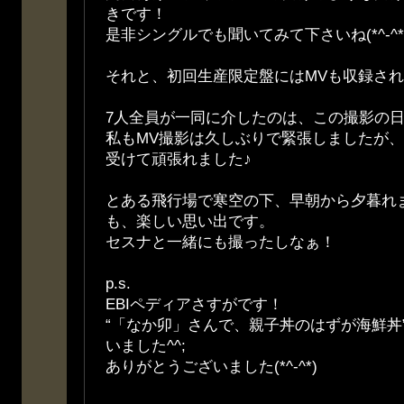
きです！
是非シングルでも聞いてみて下さいね(*^-^*
それと、初回生産限定盤にはMVも収録さ
7人全員が一同に介したのは、この撮影の
私もMV撮影は久しぶりで緊張しましたが
受けて頑張れました♪
とある飛行場で寒空の下、早朝から夕暮れ
も、楽しい思い出です。
セスナと一緒にも撮ったしなぁ！
p.s.
EBIペディアさすがです！
“「なか卯」さんで、親子丼のはずが海鮮丼
いました^^;
ありがとうございました(*^-^*)