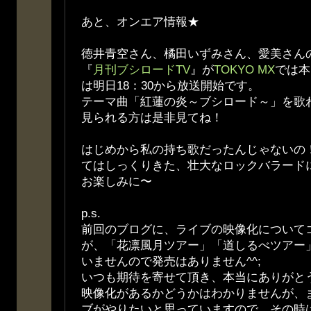
あと、オンエア情報★
徳井青空さん、橘田いずみさん、愛美さん
『
月刊ブシロードTV
』が
TOKYO MX
では本
は明日18：30から放送開始です。
テーマ曲「紅蓮の炎～ブシロード～」を歌
見られる方は是非見てね！
はじめから私の持ち歌だったんじゃないの
てはしっくりきた、壮大なロックバラード
お楽しみに〜
p.s.
前回のブログに、ライブの映像化について
が、「花凛風月ツアー」「道しるべツアー
いませんので発売はありません^^;
いつも期待を寄せて頂き、本当にありがと
映像化があるかどうかはわかりませんが、
ブがやりたいと思っていますので、その時