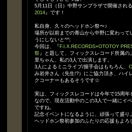
5月11日（日）中野サンプラザで開催され
2014
』です！
私自身、久々のヘッドホン祭〜♪
場所が以前までの青山から中野に変わって
うにしないと^^;
今回は、『
F.I.X.RECORDS×OTOTOY 
祭
』と題して、フィックスレコード所属の
里ちゃん、私の3人で出演します。
3人によるミニライブ/握手会はもちろん、
み岩井さん（先生!?）にご協力頂き、ハイ
クコーナーもあるそうです☆
実は、フィックスレコードは今年で15周年
なので、現在活動中のこの3人で一緒にイ
ですね。
記念イベントになるように、頑張って盛り
ヘッドホン祭初参加のふたりの応援もよろ