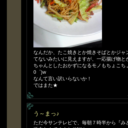
なんだか、たこ焼きとか焼きそばとかジャ
てないみたいに見えますが、一応揚げ物と
ちゃんとしたおかずになるモノもちょこちょ
0゜)w
なんて言い訳いらないか！
ではまた★
う～まっ♪
ただ今サンテレビで、毎朝７時半から『み