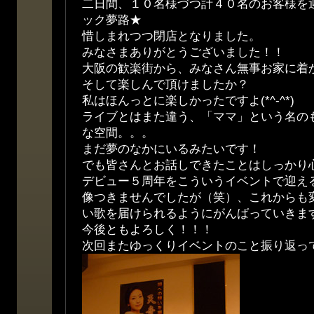
二日間、１０名様づつ計４０名のお客様を
ック夢路★
惜しまれつつ閉店となりました。
みなさまありがとうございました！！
大阪の歓楽街から、みなさん無事お家に着
そして楽しんで頂けましたか？
私はほんっとに楽しかったですよ(*^-^*)
ライブとはまた違う、「ママ」という名の
な空間。。。
まだ夢のなかにいるみたいです！
でも皆さんとお話しできたことはしっかり
デビュー５周年をこういうイベントで迎え
像つきませんでしたが（笑）、これからも
い歌を届けられるようにがんばっていきま
今後ともよろしく！！！
次回またゆっくりイベントのこと振り返っ