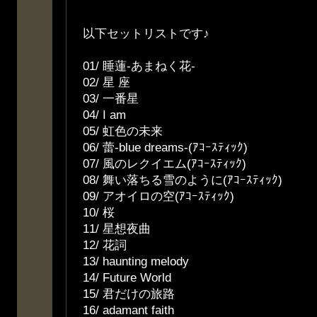
以下セットリストです♪
01/ 睡蓮-あまねく花-
02/ 星 座
03/ 一番星
04/ I am
05/ 虹色の未来
06/ 蕾-blue dreams-(ｱｺｰｽﾃｨｯｸ)
07/ 風のレクイエム(ｱｺｰｽ
08/ 舞い落ちる雪のように(ｱｺｰｽﾃｨｯｸ)
09/ アオイロの空(ｱｺｰｽ
10/ 桜
11/ 星想夜曲
12/ 花詞
13/ haunting melody
14/ Future World
15/ 君だけの旅路
16/ adamant faith