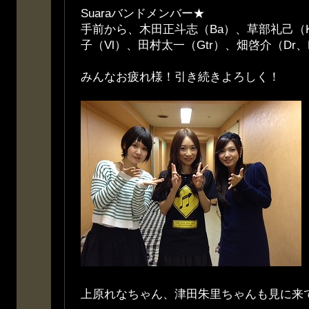
Suaraバンドメンバー★
手前から、木田正斗志（Ba）、草部礼己（Ke
子（Vl）、田村太一（Gtr）、畑啓介（Dr、
みんなお疲れ様！引き続きよろしく！
上原れなちゃん、津田朱里ちゃんも見に来