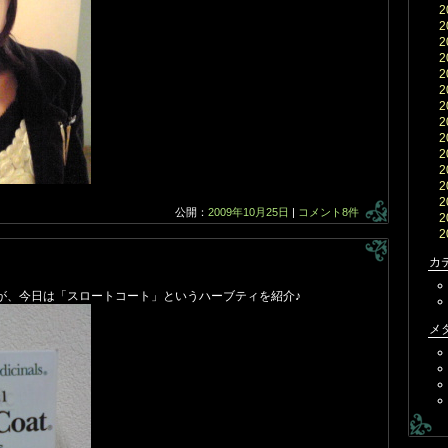
2
2
2
2
2
2
2
2
2
2
2
2
2
公開：
2009年10月25日
|
コメント8件
2
2
カ
が、今日は「スロートコート」というハーブティを紹介♪
メ