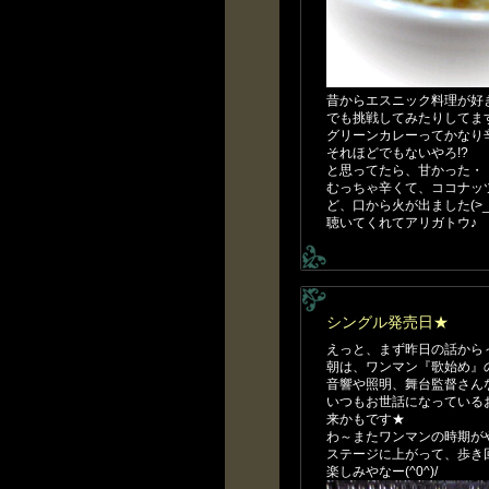
昔からエスニック料理が好
でも挑戦してみたりしてま
グリーンカレーってかなり
それほどでもないやろ!?
と思ってたら、甘かった・
むっちゃ辛くて、ココナッ
ど、口から火が出ました(>_
聴いてくれてアリガトウ♪
シングル発売日★
えっと、まず昨日の話から
朝は、ワンマン『歌始め』のラ
音響や照明、舞台監督さんな
いつもお世話になっているお
来かもです★
わ～またワンマンの時期が
ステージに上がって、歩き
楽しみやなー(^0^)/