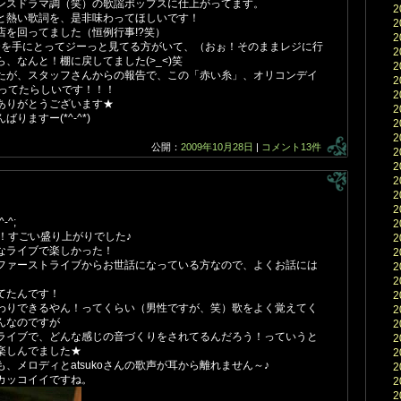
ンスドラマ調（笑）の歌謡ポップスに仕上がってます。
2
と熱い歌詞を、是非味わってほしいです！
2
店を回ってました（恒例行事!?笑）
2
Dを手にとってジーっと見てる方がいて、（おぉ！そのままレジに行
2
、なんと！棚に戻してました(>_<)笑
2
たが、スタッフさんからの報告で、この「赤い糸」、オリコンデイ
2
なってたらしいです！！！
2
ありがとうございます★
2
りますー(*^-^*)
2
2
公開：
2009年10月28日
|
コメント13件
2
2
2
2
2
^;
2
ブ！すごい盛り上がりでした♪
2
なライブで楽しかった！
2
ファーストライブからお世話になっている方なので、よくお話には
2
2
てたんです！
2
わりできるやん！ってくらい（男性ですが、笑）歌をよく覚えてく
2
んなのですが
2
ライブで、どんな感じの音づくりをされてるんだろう！っていうと
2
楽しんでました★
2
、メロディとatsukoさんの歌声が耳から離れません～♪
2
んカッコイイですね。
2
2