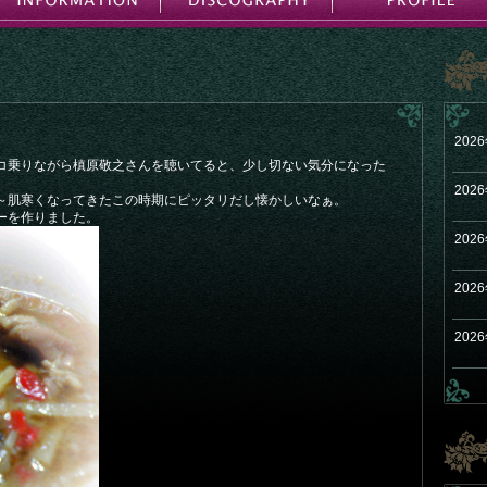
202
コ乗りながら槙原敬之さんを聴いてると、少し切ない気分になった
202
～肌寒くなってきたこの時期にピッタリだし懐かしいなぁ。
ーを作りました。
202
202
202