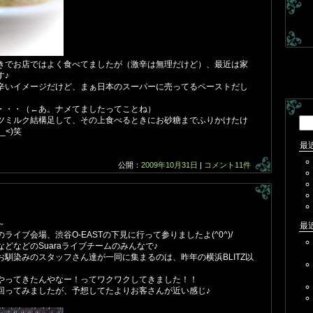
きでお店ではよく食べてましたが（激辛は無理だけど）、最近は家
す♪
辛いイメージだけど、まぁ日本のスーパーに売ってるペーストだし
・・・（←あ。ナメてましたってことね）
ツミルク結構足して、その上食べるときにお砂糖までふりかけたけ
検
_<)笑
索:
最
公開：
2009年10月31日
|
コメント11件
～
最
イブ会場、渋谷O-EASTの下見に行って参りましたよ(^0^)/
どなどのSuaraライブチームのみんなで♪
馴染みのスタッフさん達が一同に集まるのは、昨年の横浜BLITZ以
やってきたんやなー！ってワクワクしてきました！！
回ってみましたが、予想してたよりお客さんが近い感じ♪