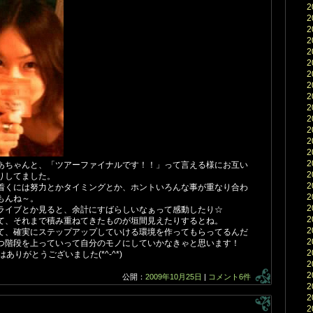
2
2
2
2
2
2
2
2
2
2
2
2
2
2
2
あちゃんと、「ツアーファイナルです！！」って言える様にお互い
2
りしてました。
2
着くには努力とかタイミングとか、ホントいろんな事が重なり合わ
2
もんね～。
2
ライブとか見ると、余計にすばらしいなぁって感動したり☆
2
て、それまで積み重ねてきたものが垣間見えたりするとね。
2
て、確実にステップアップしていける環境を作ってもらってるんだ
2
つ階段を上っていって自分のモノにしていかなきゃと思います！
2
はありがとうございました(*^-^*)
2
2
公開：
2009年10月25日
|
コメント6件
2
2
2