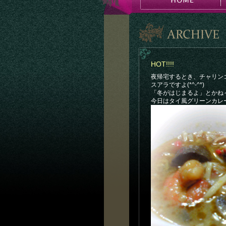
HOT!!!!
夜帰宅するとき、チャリン
スアラですよ(*^-^*)
「冬がはじまるよ」とかね
今日はタイ風グリーンカレ