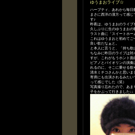
ゆうまおライブ☆
ハーブティ、あれから毎日
まさに西洋の漢方って感じ
す♪
昨夜は、ゆうまおのライブ
久しぶりに生のゆうまおの歌
ラスト曲に「スイートホー
これはゆうまおと初めてご
良い歌だなぁと。
と本人に言うと、「持ち歌
ちなみに昨日のライブは対
すが、これがもうホント面
ピアノとバイオリンの演奏
れるのに、そこに乗せる歌
清水ミチコさんかと思いま
寄席にも出演されるみたい
って感じでした（笑）
写真撮り忘れたので、あま
子をかぶって行きました↓↓