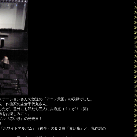
2
2
2
2
2
2
2
2
2
2
2
2
2
2
2
2
2
2
2
ステーションさんで放送の『アニメ天国』の収録でした。
2
ん、作曲家の志倉千代丸さん。
2
したが、意外にも私たち三人に共通点（？）が！（笑）
2
送をお楽しみに～。
2
グル『赤い糸』の発売日！
2
？！
2
メ『ホワイトアルバム』（後半）のＥＤ曲『赤い糸』と、私作詞の
2
♪
2