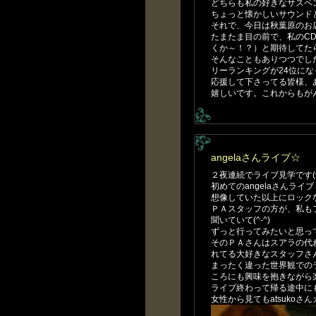
どちらも私の好きなサスペ
ちょっと懐かしいサウンド
それで、今日は秋葉原のお
たまたま目の前で、私のC
くか～！？）と期待してたら
そんなこともありつつでし
リーランキングが24位に
応援して下さってる皆様、
嬉しいです。これからもがんば
angelaさんライブ☆
２夜連続でライブ見学です(^-
初めてのangelaさんライ
想像していた以上にロック
ＰＡスタッフの方が、私も
聞いていて(^-^)
ずっと行ってみたいと思っ
そのＰＡさんはスアラの代
れてる大好きなスタッフさ
まったく違った世界観での
ころにも興味を抱きながら
ライブ終わって帰る途中にも
女性から見てもatsukoさ