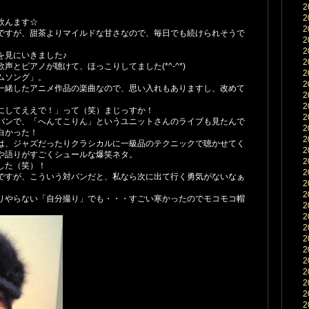
2
2
飲んます☆
2
ですが、甜茶よりマイルドな甘さなので、毎日でも続けられそうで
2
2
を見にいきました♪
2
声とピアノが聴けて、ほっこりしてました(*^-^*)
2
ムソング」。
2
一緒したアニメ作品の楽曲なので、思い入れもありますし、改めて
2
2
にしてええで！」って（笑）まじっすか！
2
バンで、「へんてこりん」というユニットさんのライブも見たんで
2
白かった！
2
は、ジャズだったりクラシカルに一級品のテクニックで聴かせてく
2
や語りがすごくシュールな爆笑ネタ。
2
した（笑）！
2
ですが、こういう対バンだと、私なら次に出て行く勇気がないなぁ
2
2
りやらない「自分撮り」でも・・・すごい寒かったのでモコモコ帽
2
2
2
2
2
2
2
2
2
2