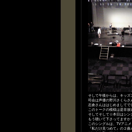
そして午後からは、キッズ
司会は声優の野川さくらさ
志倉さんははじめましてで
このトークの模様は是非放
そしてそして☆本日はシン
もう聴いて下さってますか
このシングルは、TVアニ
『私だけ見つめて』の２曲