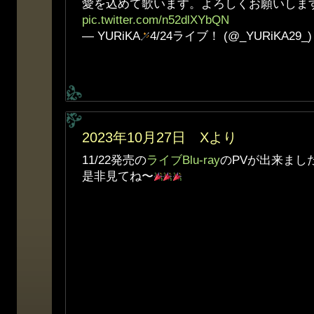
愛を込めて歌います。よろしくお願いしま
pic.twitter.com/n52dlXYbQN
— YURiKA
4/24ライブ！ (@_YURiKA29_
2023年10月27日 Xより
11/22発売の
ライブBlu-ray
のPVが出来まし
是非見てね〜