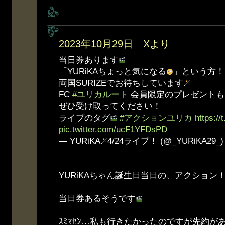
2023年10月29日 Xより
当日券あります
「YURiKAちょっと気になる
」という方！
両国SURIZEでお待ちしています
FC
#ユリカルート
会員限定のプレゼントも
ぜひ受け取ってください！
ライブのタグ
#アクションユリカ
https:/
pic.twitter.com/ucF1YFDsPD
— YURiKA
4/24ライブ！ (@_YURiKA29_
YURiKAちゃん誕生日当日の、アクション
当日券あるそうです
ｽﾐﾏｾﾝ…私も行きたかったのですが先約が