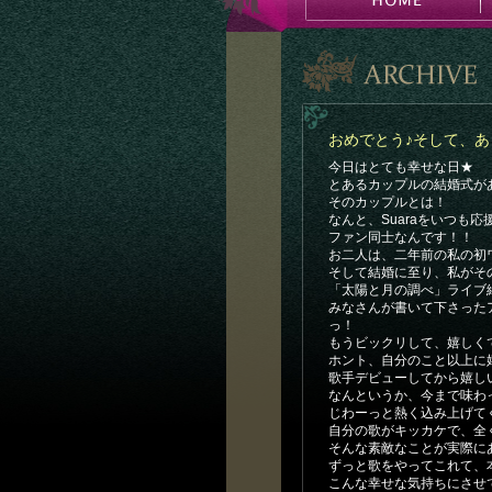
おめでとう♪そして、
今日はとても幸せな日★
とあるカップルの結婚式があっ
そのカップルとは！
なんと、Suaraをいつも
ファン同士なんです！！
お二人は、二年前の私の初
そして結婚に至り、私がそ
「太陽と月の調べ」ライブ
みなさんが書いて下さった
っ！
もうビックリして、嬉しく
ホント、自分のこと以上に
歌手デビューしてから嬉し
なんというか、今まで味わ
じわーっと熱く込み上げて
自分の歌がキッカケで、全
そんな素敵なことが実際に
ずっと歌をやってこれて、本当
こんな幸せな気持ちにさせ