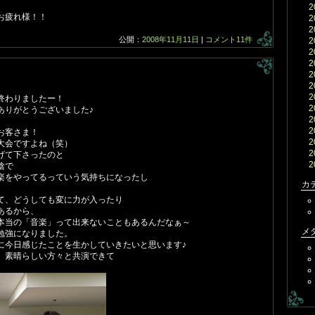
2
お疲れ様！！
2
2
公開：
2008年11月11日
|
コメント11件
2
2
2
2
2
2
終わりましたー！
2
ありがとうございました♪
2
2
お客さま！
2
大会ですよね（笑）
2
げて下さったのと
2
陰で
楽をやってるっていう気持ちになったし
カ
て、どうしても変に力が入ったり
あるから、
本当の「音楽」って出来ないこともあるんだなぁ～
メ
勉強になりました。
に今日感じたことを生かしていきたいと思います♪
、素晴らしい方々と共演できて