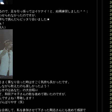
2
2
2
るので、足を引っ張ってはイケナイ！と、結構練習しました＾＾；
2
わせられなかったのですが、
2
持ちで挑んだらピッタリ合いました★
2
ぁ！
2
四人）
2
2
2
2
2
2
2
2
2
2
2
2
2
うまく重なり合った時はすごく気持ち良かったです。
2
しながら歌えたのも楽しかったよう！
2
らすのはあなた」の大合唱♪♪
2
て、和田アキ子さんの歌を改めて聴いたのですが、
2
んですよね！尊敬します！
2
がんばりやす（笑）
2
2
を企画して、私を参加させて下さった剛志さんにも改めて感謝で
2