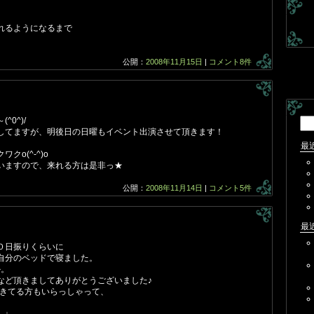
れるようになるまで
♪
公開：
2008年11月15日
|
コメント8件
0^)/
検
してますが、明後日の日曜もイベント出演させて頂きます！
索:
最
o(^-^)o
いますので、来れる方は是非っ★
公開：
2008年11月14日
|
コメント5件
最
０日振りくらいに
自分のベッドで寝ました。
か。
など頂きましてありがとうございました♪
着てきてる方もいらっしゃって、