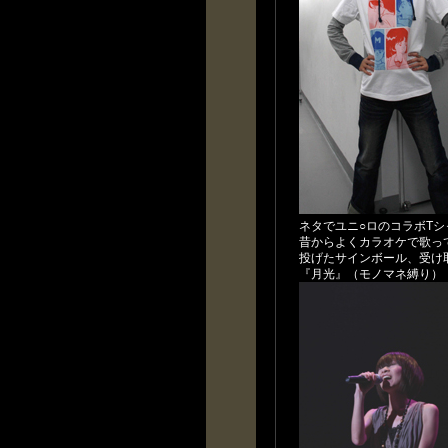
ネタでユニ○ロのコラボTシ
昔からよくカラオケで歌っ
投げたサインボール、受け
『月光』（モノマネ縛り）