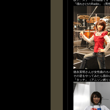
以下、ステージの模様です
『壊れかけのRadio』（
徳永英明さんが女性曲のカ
その逆をやってみたら面白
『タッチ』（アニソン縛り