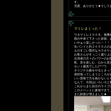
す。
兄貴、ありがとう★そして
マミレまくった！
ウタマミレ２００８、無事
雨の中来て下さった皆様、
いやぁ☆楽しかった～！！
生バンドと約２０００人の
ものすごい贅沢なカラオケ
お客さんがすっごく盛り上
出演者の方々のパワーのお
歌、音を楽しむ、心から音
ホント最高でした(*^-^*)
オリジナル曲をやるときっ
肩肘張ってしまうところが
いい意味で力を抜かないと
なんて、今回はいろいろと
これからまた自分のライブ
このイベントに参加できて
また財産が増えました★