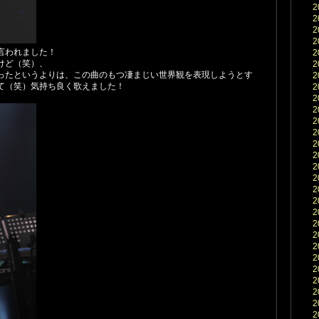
2
2
2
2
言われました！
2
けど（笑）、
2
ったというよりは、この曲のもつ凄まじい世界観を表現しようとす
2
て（笑）気持ち良く歌えました！
2
2
2
2
2
2
2
2
2
2
2
2
2
2
2
2
2
2
2
2
2