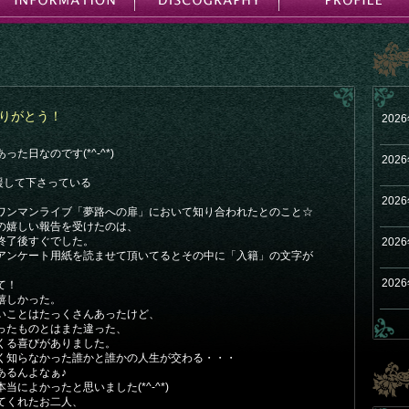
ありがとう！
202
た日なのです(*^-^*)
202
応援して下さっている
202
ワンマンライブ「夢路への扉」において知り合われたとのこと☆
の嬉しい報告を受けたのは、
終了後すぐでした。
202
アンケート用紙を読ませて頂いてるとその中に「入籍」の文字が
202
て！
嬉しかった。
いことはたっくさんあったけど、
ったものとはまた違った、
くる喜びがありました。
く知らなかった誰かと誰かの人生が交わる・・・
あるんよなぁ♪
によかったと思いました(*^-^*)
てくれたお二人、