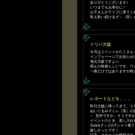
ありがとうございます♪
いつまでもお幸せに！
お子さんがライブに来てく
私も歌い続けるぞ～（笑）
ドリパ大阪
今月はイベントがたくさん～(^
インフォページでお知らせ
地元大阪ですよ♪♪
萌えの祭典らしいです、ワクワク
一曲だけではありますが歌
レポートなどを。。。
昨日大阪に帰ってきて、１
ぬいぐるみマミレ（笑）の
↑ 意外ですか、そうです
イベントのとき、差し入れ
SuaraグッズのTシャツ
嬉しかったです！