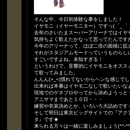
そんな中、今日初体験な事をしました！
イヤモニ（イヤーモニター）ですっ(゜_゜
去年のさいたまスーパーアリーナではイヤ
気持ちよく歌えたかなって思ってたんです
今年のアリーナって、ほぼ二倍の面積に拡
それがスタジアムモードっていうものらしいw
すごいですよね。未知すぎる！
というわけで、音響的にイヤモニをオスス
て歌ってみました。
んんん(>_<)慣れてないからヘンな感じでした(
出来れば本番はイヤモ二なしで歌いたいな
現地でのゲネプロやってから決めようっと
アニサマまであと１０日・・・
練習や衣装決めとか、いろいろ大詰めです
そして明日は東京ビッグサイトでの『アク
タ』です★
来られる方々は一緒に楽しみましょう(*^-^*