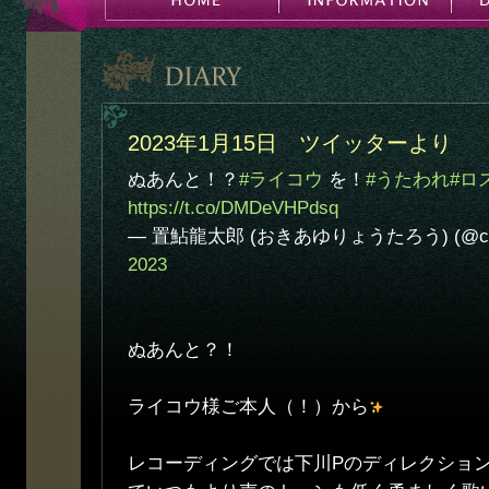
2023年1月15日 ツイッターより
ぬあんと！？
#ライコウ
を！
#うたわれ
#ロ
https://t.co/DMDeVHPdsq
— 置鮎龍太郎 (おきあゆりょうたろう) (@chiki
2023
ぬあんと？！
ライコウ様ご本人（！）から
レコーディングでは下川Pのディレクショ