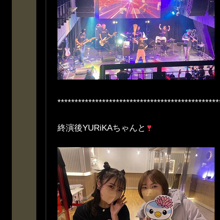
***********************************************
終演後YURiKAちゃんと