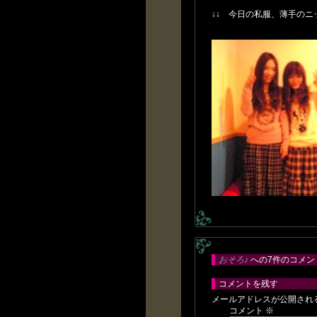
↓↓ 今日の私服、薄手の
おそろ♪
への7件のコメン
コメントを残す
メールアドレスが公開され
コメント
※