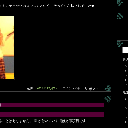
ニットにチェックのロンスカという、そっくりな私たちでした★
検
索:
最
[
公開：
2011年12月25日
|
コメント7件
最
ト
ることはありません。
※
が付いている欄は必須項目です