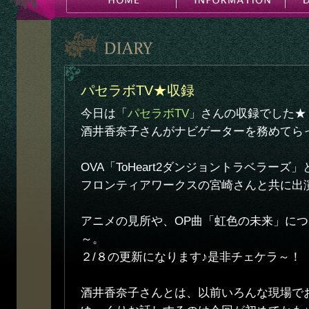
パセラボTV★収録
今日は「
パセラボTV
」さんの収録でした★
酒井香奈子さんがナビゲーターを務めてら
OVA「ToHeart2ダンジョントラベラー
フロンティアワークスの宮崎さんと共に出
アニメの見所や、OP曲「虹色の未来」に
～。
２/８の更新になります♪是非チェケラ～！
酒井香奈子さんとは、以前いろんな現場で