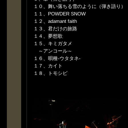
１０、舞い落ちる雪のように（弾き語り）
１１、POWDER SNOW
１２、adamant faith
１３、君だけの旅路
１４、夢想歌
１５、キミガタメ
～アンコール～
１６、唄種-ウタタネ-
１７、カイト
１８、トモシビ