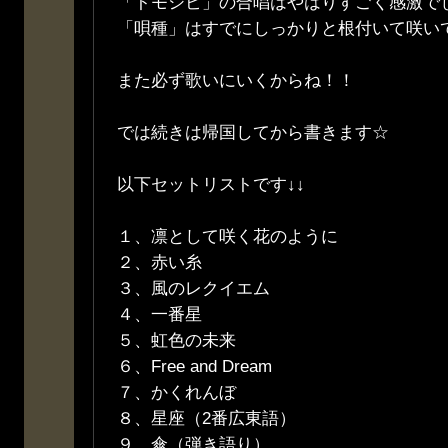
「トモシビ」の合唱はやはりすごく感激で
「唄種」はすでにしっかりと根付いて咲い
また必ず歌いにいくからね！！
では続きは帰国してから書きます☆
以下セットリストです↓↓
１、凛として咲く花のように
２、赤い糸
３、風のレクイエム
４、一番星
５、虹色の未来
６、Free and Dream
７、かくれんぼ
８、星座（2番広東語）
９、傘（弾き語り）