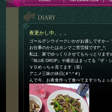
夜更かし中。。。
ゴールデンウイークいかがお過しですか～
お仕事のかたはホンマご苦労様ですf^_^;
私は、家でゆっくりさせてもらっとりますo(^
『BLUE DROP』や最近はまってる『ザ
ＶＤめっちゃ見てます（笑）
アニメ三昧の休日(＃^.^＃)
んで今、お夜食作って食べてます☆ちょっとお