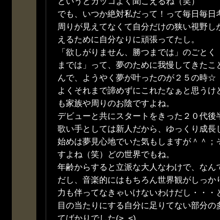
というとカッコよく聞こえるね（笑）
でも、いつか絶対私だって！って毎日毎日
周りが見えてなくて自分だけの狭い視野し
えるために自分なりに頑張ってたし。
「欲しがりません、勝つまでは」のごとく
までは」って、夢のために我慢してきたこ
んで、ようやく夢が叶ったのが２５の時☆
よくそれまで諦めずにこれたなぁと思うけ
も家族や周りのお陰ですよね。
デビューと共にスタートをきった２０代後
歌い手としては新人だから、ゆっくり成長
始めは夢見心地でいた気もしますが＾＾；
すよね（笑）どの世界でもね。
年齢からすると立派な大人なわけで、なん
だし、音楽的にはもちろん世界観がしっか
力も伴ってなきゃいけないわけだし・・・
目の当たりにする自分に足りてない部分の
てばかりでした(>_<)