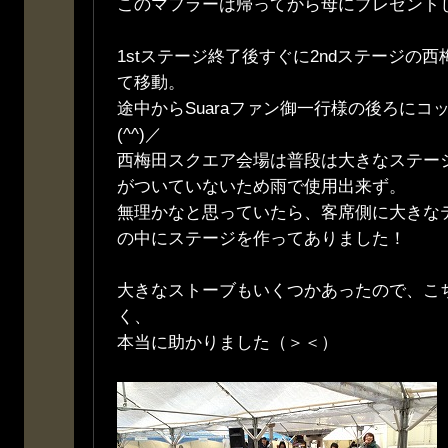
このマフラーは帰ってから母にプレゼント
1stステージ終了後すぐに2ndステージの
て移動。
途中からSuaraファン御一行様の後ろにコ
(^^)／
西梅田スクエア会場は普段は大きなステー
がついていないため雨で使用出来ず。
無理かなと思っていたら、客席側に大きな
の中にステージを作ってありました！
大きなストーブもいくつかあったので、こ
く、
本当に助かりました（＞＜）